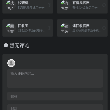
找靓机
有得卖官网
找靓机是专业二手手机自营平台，主营9成新及以上的原装正品二手手机、平板电脑、笔记本电脑以及3C配件等数码产品。三重质量防护体系——B端自检+平台质检+正品 险，实拍真机，支持7天无理由退换货以及365天官方质保服务，杜绝翻新机。平台目前已经与苹果中国供应商建立直接合作，同时为用户提供花呗分期、白条支付以及组合支付等多种支付形式。
有得卖-全品类二手数码专业回收服务平台。标准化的分类和专业评级，提供精准合理的报价；专业的质检技术，鉴定质量与效率齐行，为您推送专属质检报告；全程顺丰包邮，有得卖保障您的旧机快速、高价、安全变现！
回收宝
速回收官网
回收宝-专业的电子产品回收平台，为你提供手机回收、平板电脑回收、笔记本回收等二手数码产品回收业务。快速估计、专业检测、到账及时，专业的团队提供高价回收服务，并有数据粉碎，隐私安全有保障。
速回收网是专业手机数码回收平台，免费在线提供二手手机回收估价，全国免费上门回收。专注于手机回收、二手手机回收、笔记本回收、平板电脑回收、单反相机回 收、数码相机回收等二手数码回收业务，高价回收、专业质检、确保用户隐私安全！
暂无评论