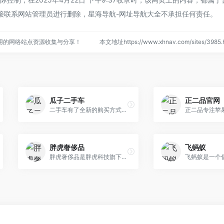
接联系网站管理员进行删除，星海导航-网址导航大全不承担任何责任。
用的网络站点资源收集与分享！
本文地址https://www.xhnav.com/sites/39
瓜子二手车
正二品官网
二手车有了全新的购买方式，瓜子二手车「新电商」，360°全景式VR看车，下单送车上门，最快48小时送达，消费者可全程足不出户，开7天，不满意免费退，为消费者提供相比传统模式更为便捷、省心的购车体验。
胖虎奢侈品
飞蚂蚁
胖虎奢侈品是胖虎科技旗下闲置奢侈品一站式交易服务平台，服务覆盖奢侈品鉴定估价、养护维修、回收寄卖、找货订购、租赁拍卖等；及全国连锁线下奢侈品体验店 ，目前已覆盖全国数十座城市，领跑于国内闲置奢侈品服务细分领域。