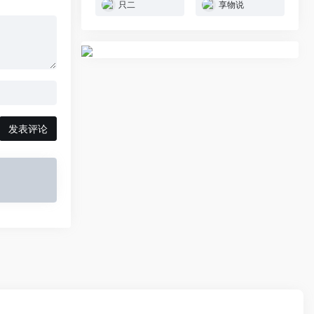
只二
享物说
发表评论