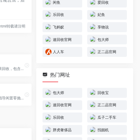
闲鱼
爱回收
乐回收
妃鱼
85.html转载请注明
飞蚂蚁
享物说
速回收官网
包大师
人人车
正二品官网
正二品专注苹果回收，包含手机回收，电脑回收，笔记本回收，MacBook回收，iPad回，Apple Watch回收，MacBook Pro回收，MacBook Air回收，iPhone回收，AirPods回收，Mac Min回收，苹果手机回收，苹果耳机回收，苹果平板电脑回收，苹果手表回收，苹果电脑回收。
热门网址
包大师
回收宝
飞蚂蚁是一个倡导闲置零抛弃、旧衣回收、旧衣服处理、旧衣服捐赠、旧衣利用的综合性环保公益平台，平台以「环保为世界,公益为你」为理念。已陆续上线善一集助农、盲人客服助残、周一请吃素、不塑之客—抵抗白色垃圾等可在日常生活中参与的环保和公益项目
速回收官网
正二品官网
乐回收
瓜子二手车
胖虎奢侈品
找靓机