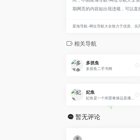
期网页的内容如出现违规，可以直
星海导航-网址导航大全致力于优质、实
相关导航
多抓鱼
多抓鱼二手书网
妃鱼
妃鱼是一个闲置奢侈品直播买卖平台。1000+上新在妃鱼LV、GUCCI、香奈儿、卡地亚低至1折；100%正品妃鱼由中检鉴定师三重鉴定，假一赔三、人寿承保；极速变现在妃鱼90%商品7天内售出、高价奢侈品回收。
暂无评论