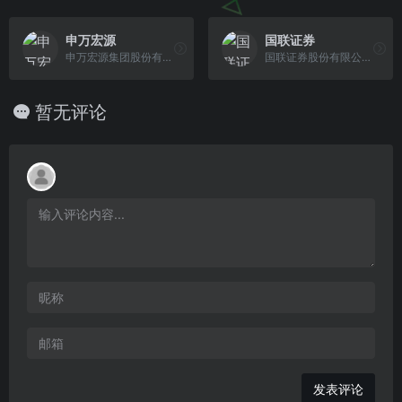
申万宏源
国联证券
申万宏源集团股份有限公司，由申银万国证券和宏源证券合并而成，深交所上市公司，经营业务丰富/营业网点分布广泛的大型综合证券公司
国联证券股份有限公司创立于1992年11月，前身为无锡市证券公司，2008年5月通过改制更名为国联证券股份有限公司
暂无评论
发表评论