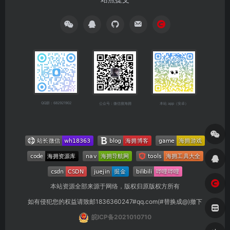
QQ群：682921902
公众号：微信搜海拥
本站 app（安卓）
本站资源全部来源于网络，版权归原版权方所有
如有侵犯您的权益请致邮1836360247#qq.com(#替换成@)撤下
皖ICP备2021010710