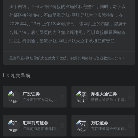
源于网络，不保证外部链接的准确性和完整性，同时，对于该
外部链接的指向，不由星海导航-网址导航大全实际控制，在
2025年4月23日 上午12:40收录时，该网页上的内容，都属于
合规合法，后期网页的内容如出现违规，可以直接联系网站管
理员进行删除，星海导航-网址导航大全不承担任何责任。
星海导航-网址导航大全致力于优质、实用的网络站点资源收集与分享！
相关导航
广发证券
摩根大通证券
广发证券官方网站, 提供股票开户,证券开户,基金开户,融资融券,炒股开户流程,理财产品,资产管理,股票交易软件下载,投资者教育,股票入门知识等服务,拥有以证券 经纪、资产管理、投资银行服务、投资服务、基金债券代销服务等为基本架构的完善的专业证券服务体系
摩根大通证券（中国）有限公司成立于2019年，由全球领先的金融服务机构摩根大通控股。
汇丰前海证券
万联证券
汇丰前海将汇丰集团的全球平台和前海金控的本地资源相结合，为客户提供全方位的证券产品和服务。
万联证券是全资国有的全国性综合类证券公司，为客户提供股票开户、证券开户，证券行情交易，融资融券，理财产品，股票交易软件等服务。拥有证券经纪、信用交 易、证券投资、投资银行、资产管理等全牌照业务。