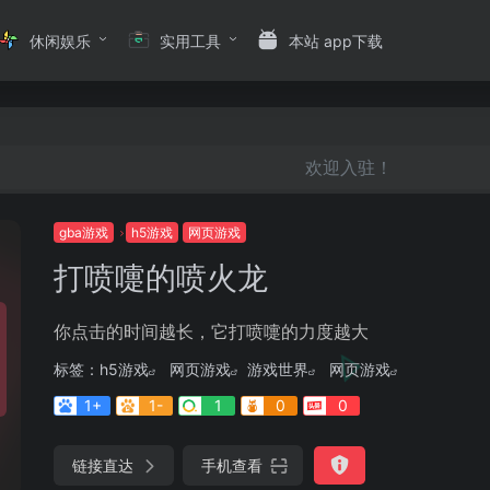
休闲娱乐
实用工具
本站 app下载
欢迎入驻！
gba游戏
h5游戏
网页游戏
打喷嚏的喷火龙
你点击的时间越长，它打喷嚏的力度越大
标签：
h5游戏
网页游戏
游戏世界
网页游戏
1+
1-
1
0
0
链接直达
手机查看