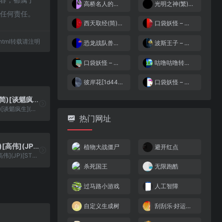
高桥名人的冒险岛4(v3.0)(简)[九班](JP)[ACT](3Mb)
光明之神(繁)[酷哥电子](CN)[RPG](4Mb)
担任何责任。
西天取经(简)[小天才](CN)[ACT](1Mb)
口袋妖怪 – 红宝石(半汉化版)[口袋丶阿龙+HPHHPT](简)(US)(256Mb)
47.html转载请注明
恐龙战队兽连者(v20230106)(简)[LSP](JP)[ACT](3Mb)
波斯王子 – 时之沙[Flyeyes&灰米&恒星月](简)(US)(64.85Mb)
口袋妖怪 – 火红[盗版&三池典太](简)(JP)(128Mb)
咕噜咕噜转转棒[CGP](简)(JP)(32Mb)
彼岸花[1d4444](v1.0)(简)(JP)(64Mb)
口袋妖怪 – 钻石版(繁)[外星科技](CN)[RPG](8Mb)
魂斗罗力量(简)[谈魈疯生](US)[ACT](4Mb)
魂斗罗力量(简)[谈魈疯生](US)[ACT](4Mb)
热门网址
杀戮战场(简)[高伟](JP)[STG](0.18Mb)
植物大战僵尸
避开红点
杀戮战场(简)[高伟](JP)[STG](0.18Mb)
杀死国王
无限跑酷
过马路小游戏
人工智障
自定义生成树
刮刮乐·好运十倍