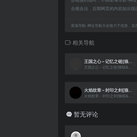
合规合法，后期网页的内容如出现
星海导航-网址导航大全致力于优质、实
相关导航
王国之心 – 记忆之链[狼组&天幻网](大字体)(简)(JP)(256Mb)
王国之心 - 记忆之链[狼组&天幻网](大字体)(简)(JP)(256Mb)
火焰纹章 – 封印之剑[狼组&火花天龙剑](v20060906)(简)(JP)(64Mb)
火焰纹章 - 封印之剑[狼组&火花天龙剑](v20060906)(简)(JP)(64Mb)
暂无评论