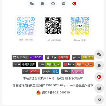
QQ群：682921902
公众号：微信搜海拥
本站 app（安卓）
本站资源全部来源于网络，版权归原版权方所有
如有侵犯您的权益请致邮1836360247#qq.com(#替换成@)撤下
皖ICP备2021010710