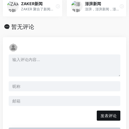
ZAKER新闻
澎湃新闻
ZAKER 聚合了新闻、杂志、报纸、公众号等各类头条资讯，提供头条,科技,娱乐,体育,国内,国际,军事,财经,互联网,教育,时尚,社会,亲子,情感,旅游,科学,星座,奢侈品,游戏,美食,电影,健康,理财等多个领域今日最热门内容，并通过大数据算法提供个性化、社会化新闻服务。
澎湃，澎湃新闻，澎湃新闻网，新闻与思想，澎湃是植根于中国上海的时政思想类互联网平台，以最活跃的原创新闻与最冷静的思想分析为两翼，是互联网技术创新与新闻价值传承的结合体，致力于问答式新闻与新闻追踪功能的实践。
暂无评论
发表评论