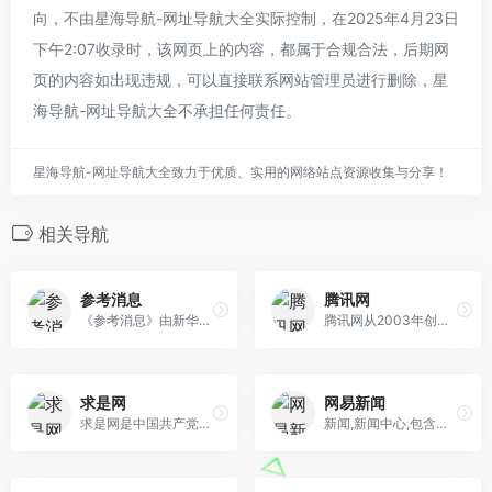
向，不由星海导航-网址导航大全实际控制，在2025年4月23日
下午2:07收录时，该网页上的内容，都属于合规合法，后期网
页的内容如出现违规，可以直接联系网站管理员进行删除，星
海导航-网址导航大全不承担任何责任。
星海导航-网址导航大全致力于优质、实用的网络站点资源收集与分享！
相关导航
参考消息
腾讯网
《参考消息》由新华通讯社主办、参考消息报社编辑出版，创刊于1931年，是中国发行量最大的日报。
腾讯网从2003年创立至今，已经成为集新闻信息，区域垂直生活服务、社会化媒体资讯和产品为一体的互联网媒体平台。腾讯网下设新闻、科技、财经、娱乐、体育、汽车、时尚等多个频道，充分满足用户对不同类型资讯的需求。同时专注不同领域内容，打造精品栏目，并顺应技术发展趋势，推出网络直播等创新形式，改变了用户获取资讯的方式 和习惯。
求是网
网易新闻
求是网是中国共产党中央委员会机关刊《求是》杂志主办的理论宣传研究平台。求是网的目标定位是突出理论特色，既体现权威性、理论性、指导性，又体现时效性、开放性、互动性，发挥权威理论网站的引导、整合、服务功能，努力建设成为广大干部群众和理论工作者的理论宣传平台、思想激荡平台、学习交流平台、文献检索平台。
新闻,新闻中心,包含有时政新闻,国内新闻,国际新闻,社会新闻,时事评论,新闻图片,新闻专题,新闻论坛,军事,历史,的专业时事报道门户网站