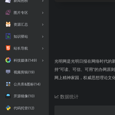
新闻热榜
图片专区
资源汇总
知识驿站
站长导航
科技媒体(149)
光明网是光明日报在网络时代的
持“可读、可信、可用”的办网原
视频剪辑(19)
网上精神家园，权威思想理论文化
公共库&图标(14)
开源镜像(10)
数据统计
代码托管(12)