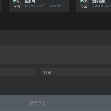
新浪网
国际在线
新浪网为全球用户24小时提供全面及时的中文资讯，内容覆盖国内外突发新闻事件、体坛赛事、娱乐时尚、产业资讯、实用信息等，设有新闻、体育、娱乐、财经、科技、房产、汽车等30多个内容频道，同时开设博客、视频、论坛等自由互动交流空间。
暂无评论...