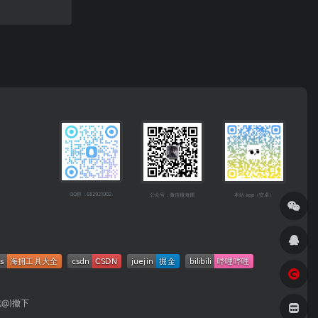
QQ群：682921902
公众号：微信搜海拥
本站 app（安卓）
成@)撤下