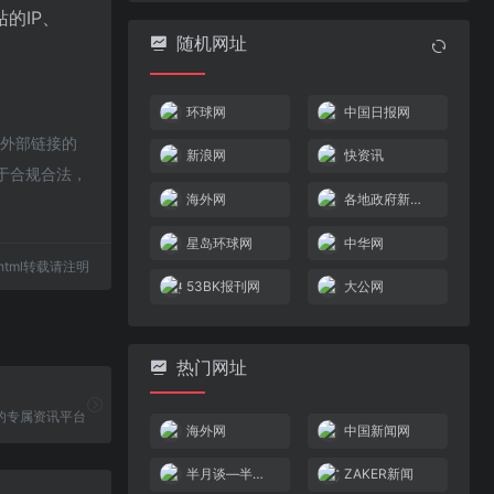
的IP、
随机网址
环球网
中国日报网
该外部链接的
新浪网
快资讯
属于合规合法，
海外网
各地政府新闻导航
星岛环球网
中华网
31.html转载请注明
53BK报刊网
大公网
热门网址
的专属资讯平台
海外网
中国新闻网
半月谈—半月谈网
ZAKER新闻