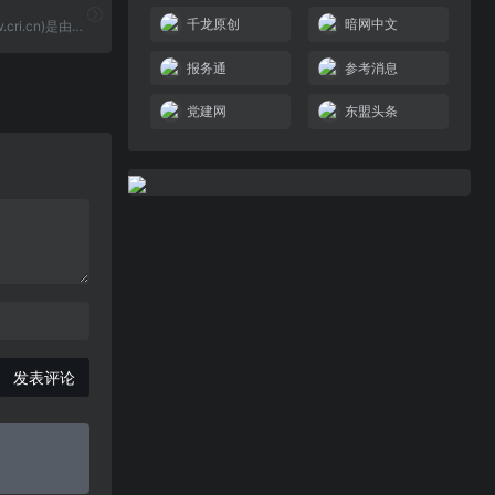
千龙原创
暗网中文
国际在线(www.cri.cn)是由中央广播电视总台主办的中央重点新闻网站,通过44种语言(不含广客闽潮4种方言)对全球进行传播,是中国使用语种最多、传播地域 最广、影响人群最大的多应用、多终端网站集群。国际在线依托中央广播电视总台广泛的资讯渠道和媒体资源,在全球拥有40多个驻外记者站,与许多国家的驻华机构建立了良好的合作关系,已发展成为拥有强大的信息采集网络、多形态传播渠道的国际化新媒体平台。国际在线依托独有的全球资源,重点打造新闻、城市、企业、旅游等业务线,面向具有跨地域、跨语言、跨文化需求的海内外用户,提供国际化资讯和营销服务。
报务通
参考消息
党建网
东盟头条
发表评论