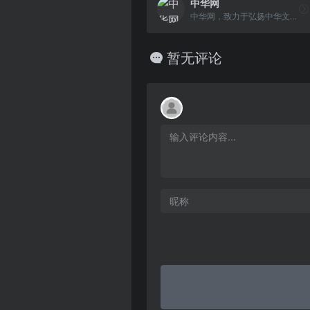
中华网
中华网，致力于弘扬中华文化，作为中国对外的一张网络名片，向全球华人展示丰富的美食，中医，书画等众多优秀的传统文化，促进国际间文化交流与理解，成为世界了解中国的重要窗口，共创全球华人的精神家园。
暂无评论