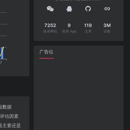
7252
9
119
3M
收录网站
收录 App
文章
访客
广告位
站数据
值评估因素
最主要还是