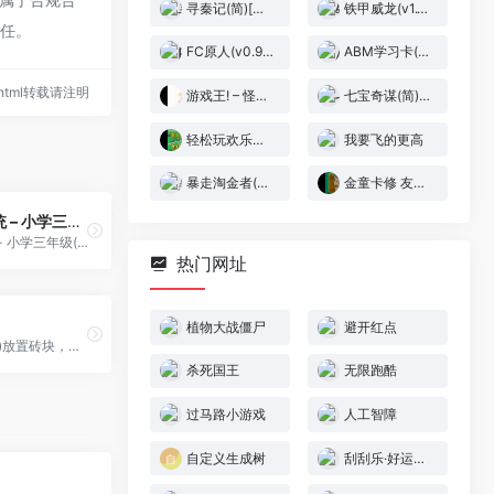
寻秦记(简)[南晶科技](CN)[RPG](4Mb)
铁甲威龙(v1.1)(简)[Nineswords](US)[ACT](2Mb)
责任。
FC原人(v0.9)(简)[高伟](JP)[ACT](3Mb)
ABM学习卡(v5.0)(简)[maxzhou88](CN)[ETC](8Mb)
64.html转载请注明
游戏王! – 怪兽决斗EX 2[九柳](Beta) (繁)(JP)(128Mb)
七宝奇谋(简)[高伟](JP)[ACT](0.37Mb)
轻松玩欢乐足球[Hyopo](简)(JP)(64Mb)
我要飞的更高
暴走淘金者(简)[九班](US)[PUZ](0.18Mb)
金童卡修 友情的电击 梦幻标签锦标赛[DMG汉化组](简)(JP)(128Mb)
数学教授系统 – 小学三年级(简)[小霸王](CN)[ETC](4Mb)
数学教授系统 - 小学三年级(简)[小霸王](CN)[ETC](4Mb)
热门网址
植物大战僵尸
避开红点
单击(或按空格)放置砖块，看看你能堆多高
杀死国王
无限跑酷
过马路小游戏
人工智障
自定义生成树
刮刮乐·好运十倍