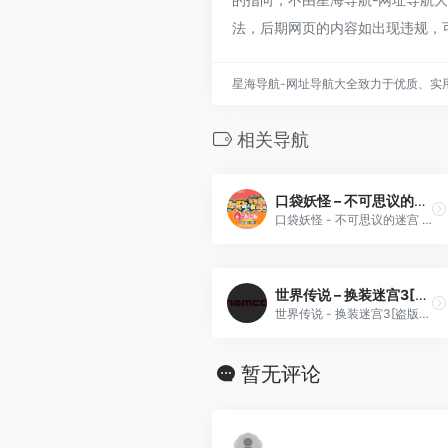
法，后期网页的内容如出现违规，
星海导航-网址导航大全致力于优质、实
相关导航
口袋妖怪 – 不可思议的迷宫 赤之救助队[盗版&Kunlunshen&Qqture](Sramfix)(简)(JP)(256Mb)
口袋妖怪 - 不可思议的迷宫 赤之救助队[盗版&Kunlunshen&Qqture](Sramfix)(简)(JP)(256Mb)
世界传说 – 换装迷宫3[盗版&游戏炒饭](繁)(JP)(128Mb)
世界传说 - 换装迷宫3[盗版&游戏炒饭](繁)(JP)(128Mb)
暂无评论