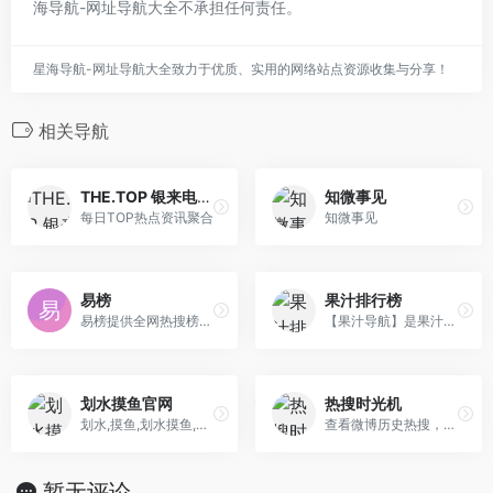
海导航-网址导航大全不承担任何责任。
星海导航-网址导航大全致力于优质、实用的网络站点资源收集与分享！
相关导航
THE.TOP 银来电子「拓扑排行榜」
知微事见
每日TOP热点资讯聚合
知微事见
易榜
果汁排行榜
易榜提供全网热搜榜聚合：微博热搜榜，微信抖音知乎豆瓣实时热点，百度新浪网易热搜第一财经排行……全网热点，欢迎收藏.
【果汁导航】是果汁简约网络科技旗下的优质资源导航平台，涵盖了日常生活、娱乐、科技、知识、实用工具、考研、找工作等各个领域的优质站点。
划水摸鱼官网
热搜时光机
划水,摸鱼,划水摸鱼,偷懒,油条,热门内容,今日热门,今日热门新闻,今日热门咨询,今日热门视频,今日热点,今日热点新闻,今日热点咨询,今日热点视频,热点, 热榜,今日热榜,热搜,热词,排行,热榜,榜单,新闻聚合,百度,微信,头条,微博,抖音,贴吧,知乎,Github
查看微博历史热搜，关注热搜趋势，预测未来热搜。微博热搜神器,微博热搜排行榜,微博热搜历史记录,热搜记录查询,微博热搜预测
暂无评论