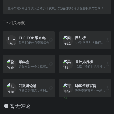
星海导航-网址导航大全致力于优质、实用的网络站点资源收集与分享！
相关导航
THE.TOP 银来电子「拓扑排行榜」
网红榜
每日TOP热点资讯聚合
红榜-网络红人排行榜,新媒体排行榜,十大网络红人排名,按24大分类发布各自媒体平台真实,价值的网红榜单.✅
聚集盒
果汁排行榜
聚集盒是一个文章聚合平台，专注于从多个网站收集优质内容，为用户提供高效的RSS订阅服务。无论是博客、新闻、还是个性化兴趣主题，聚集盒让您轻松追 踪最新动态，开启更便捷的阅读体验！
【果汁导航】是果汁简约网络科技旗下的优质资源导航平台，涵盖了日常生活、娱乐、科技、知识、实用工具、考研、找工作等各个领域的优质站点。
知微舆论场
哔哔资讯官网
服务公关刚需，实时监测，一键预警订阅，打造“平台榜单-热点聚焦-订阅预警-热点分析”一体化
哔哔资讯官网 - 一站式新闻热榜聚合阅读
暂无评论