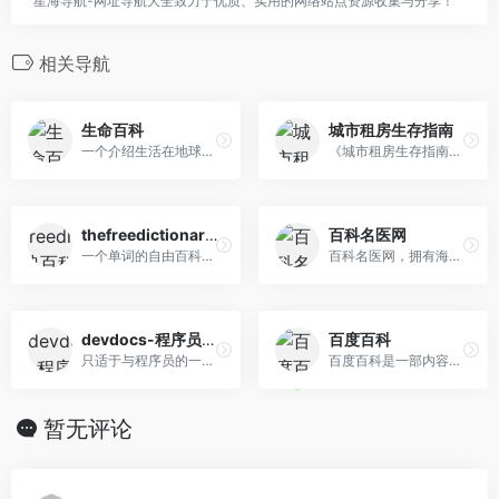
星海导航-网址导航大全致力于优质、实用的网络站点资源收集与分享！
相关导航
生命百科
城市租房生存指南
一个介绍生活在地球上各种动植物的百科网站，虽有中文界面，但翻译不全，建设还是直接用谷歌翻译较好。
《城市租房生存指南》省钱、安心、避坑，租房小白修炼手册，掌握租房硬核知识，找到理想住所！
thefreedictionary字典百科
百科名医网
一个单词的自由百科网站。网站界面可以选择中文，可查询只能查询英文单词，可用于辅助深入学习英语单词。
百科名医网，拥有海量的精准医学内容，为大众提供了可靠、科学、实用的健康科普知识，让大众面对网络医疗健康信息不再迷茫。
devdocs-程序员编程语言百科
百度百科
只适于与程序员的一个编程语言百科网站。网站会对语言中各个涉及到的名词，加以解释，网站全为英文，专业性更强，适用性较窄。
百度百科是一部内容开放、自由的网络百科全书，旨在创造一个涵盖所有领域知识，服务所有互联网用户的中文知识性百科全书。在这里你可以参与词条编辑，分享贡献你的知识。
暂无评论