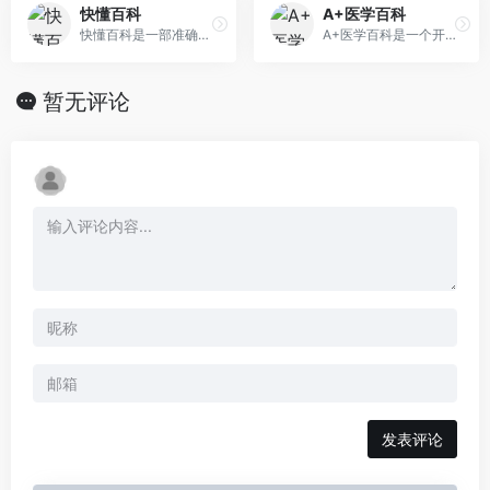
快懂百科
A+医学百科
快懂百科是一部准确、全面、易读、丰富的网络百科全书，助您轻松探秘世界，学习知识。
A+医学百科是一个开放的在线医学百科全书网站，涵盖疾病百科、症状百科、药品百科、急救百科等医学保健知识。欢迎加入A+医学百科，与我们一起普及医学常识，推广健康生活方式。
暂无评论
发表评论