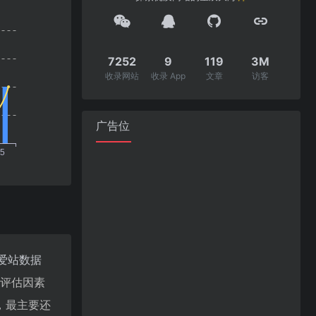
7252
9
119
3M
收录网站
收录 App
文章
访客
广告位
爱站数据
值评估因素
，最主要还