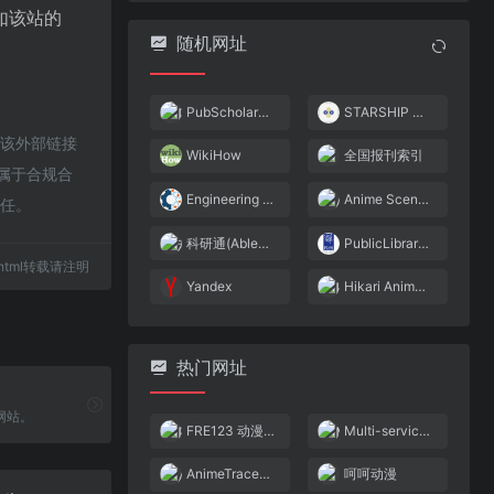
如该站的
随机网址
PubScholar公益学术平台
STARSHIP DIMENSIONS
于该外部链接
WikiHow
全国报刊索引
都属于合规合
Engineering & Science
Anime Scene Search Engine – trace.moe
责任。
科研通(AbleSci.com)
PublicLibrary of Science
95.html转载请注明
Yandex
Hikari Anime Image Search
热门网址
网站。
FRE123 动漫搜索引擎
Multi-service image search
AnimeTrace-以图识番-在线AI识番引擎|日漫识别|动漫查询|动漫基因库
呵呵动漫