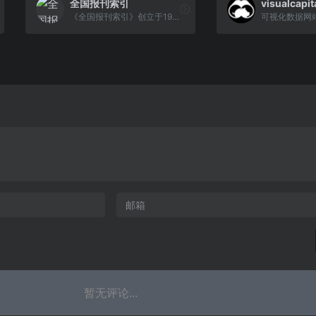
全国报刊索引
visualcapit
《全国报刊索引》创立于1955年，是上海图书馆（上海科学技术情报研究所）主管主办，收录数据最早可回溯至1833年，采用中国图书馆分类法进行分类揭示，收录文献总量5000余万篇，年更新数据逾500万条，汇集报刊数量逾50000种，全面涵盖社会科学、自然科学等各个领域。
可视化数据网
暂无评论...