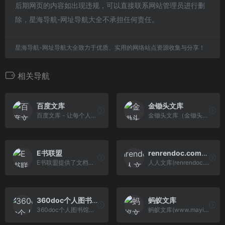
后期网页的内容如出现违规，可以直接联系网站管理员进行删
除，星海导航-网址导航大全不承担任何责任。
星海导航-网址导航大全致力于优质、实用的网络站点资源收集与分享！
相关导航
百度文库
金锄头文库
百度文库 - 让每个人平等地提升自我
金锄头文库（金锄头网）是在线文档分享的交易平台,可以分享文档赚取收入;目前上传文档赚钱网民近百万，海量的分享文章有学术论文,研究报告,行业标准, 课后答案,教学课件,工作总结,作文商业,认证考试,心理学等文档模板下载；“便捷实惠”是金锄头网文档下载的核心理念。
E书联盟
renrendoc.com人人文库
E书联盟提供了文档网现有的技术、业务成果，提供了一系列在线文档工具
人人文库(renrendoc.com)美如初恋,人人文库是一个在线文档分享平台。你可以上传设计图纸,研究报告,设计标准,策划管理方案,论文等电子文档，分享最新的行业资讯。
360doc个人图书馆
蚂蚁文库
360doc个人图书馆是免费的知识管理与分享平台，注册后即可拥有自己的个人图书馆，一键保存你在微信、各网站看到的好文章，传承分享你的阅读创作历程，支持电脑、iPad和手机多屏同步阅读和管理。
蚂蚁文库(www.mayiwenku.com）是一个在线文档存储,阅读,分享和下载平台,你可以上传学术论文,毕业论文,毕业设计,研究报告,行业标准,课后答案,教学课件,工作总结,策划方案,党团建设,心得体会,行业资料,模板范文等电子文档,在这里可以自由下载交换文档赚钱,我们的理念是知识改变命运,储备成就未来!