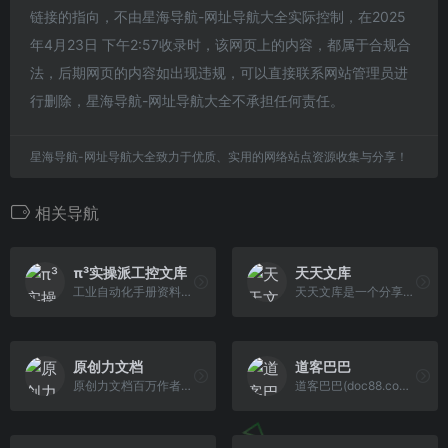
链接的指向，不由星海导航-网址导航大全实际控制，在2025
年4月23日 下午2:57收录时，该网页上的内容，都属于合规合
法，后期网页的内容如出现违规，可以直接联系网站管理员进
行删除，星海导航-网址导航大全不承担任何责任。
星海导航-网址导航大全致力于优质、实用的网络站点资源收集与分享！
相关导航
π³实操派工控文库
天天文库
工业自动化手册资料文档，免费下载，最全的工控手册资料下载网站，就到"π³ 实操派"；到"π³ 实操派"，学PLC就是快！提供最全的工业自动化资料下载途径，提供汇川技术/西门子/三菱/欧姆龙/施耐德等厂家的PLC、变频器、伺服、机器人、HMI等手册下载。最全的汇川技术产品手册资料下载，汇川SV660N伺服、汇川H5U、汇川Easy系列PLC、汇川中大型PLC手册资料下载，汇川机器人下载；最全的西门子产品手册下载，手册文档资料免费下载；最全的三菱产品手册下载，资料文档免费下载；最全ABB产品资料手册下载；最全施耐德产品资料手册下载；最全欧姆龙产品手册资料下载PLC编程软件下载就到派立方-实操派，下载中心为您免费提供PLC编程软件下载、三菱PLC编程软件下载、西门子PLC编程软件下载、欧姆龙PLC编程软件下载等软件下载服务，PLC编程软件下载安装学习一站搞定！ ,苏州派立方科技有限公司官网-实操派教育科技
天天文库是一个分享有价值文档的网站，专注于学术论文、行业资料、工程资料、应用文档、教育资料、PPT等资源文档。盖晗了：毕业论文、大学论文，行业 规范标准报告，还有关于工程资料以及建造师资格考试试题，更有高校、中小学教师备课资料，文秘写作文档范文，各类的办公PPT模板等资源下载！
原创力文档
道客巴巴
原创力文档百万作者已分享上传上亿文档，内容涵盖国内外标准规范/工作总结/事务文书/说明文书/规章制度/统计图表/产品手册/演讲致辞/通知申请书/工作 计划/资产评估/会计自学/活动策划等学习类、工作类文档资料，为用户提供优质的下载及知识服务
道客巴巴(doc88.com)是一个在线文档分享平台。你可以上传学术论文,研究报告,行业标准,课后答案,教学课件,工作总结,作文等电子文档，可以自由交换文档 ，还可以分享最新的行业资讯。