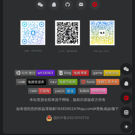
QQ群：682921902
公众号：微信搜海拥
本站 app（安卓）
本站资源全部来源于网络，版权归原版权方所有
如有侵犯您的权益请致邮1836360247#qq.com(#替换成@)撤下
皖ICP备2021010710