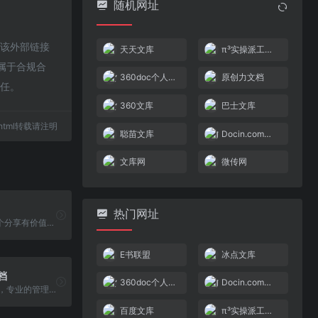
随机网址
于该外部链接
天天文库
π³实操派工控文库
都属于合规合
360doc个人图书馆
原创力文档
责任。
360文库
巴士文库
14.html转载请注明
聪苗文库
Docin.com豆丁网
文库网
微传网
热门网址
天天文库是一个分享有价值文档的网站，专注于学术论文、行业资料、工程资料、应用文档、教育资料、PPT等资源文档。盖晗了：毕业论文、大学论文，行业 规范标准报告，还有关于工程资料以及建造师资格考试试题，更有高校、中小学教师备课资料，文秘写作文档范文，各类的办公PPT模板等资源下载！
E书联盟
冰点文库
档
360doc个人图书馆
Docin.com豆丁网
MBA智库文档，专业的管理资源分享平台。分享管理资源，传递管理智慧。
百度文库
π³实操派工控文库