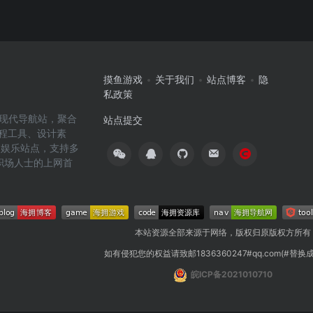
摸鱼游戏
关于我们
站点博客
隐
私政策
高效的现代导航站，聚合
站点提交
编程工具、设计素
闲娱乐站点，支持多
职场人士的上网首
本站资源全部来源于网络，版权归原版权方所有
如有侵犯您的权益请致邮1836360247#qq.com(#替换
皖ICP备2021010710