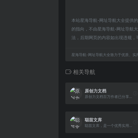
本站星海导航-网址导航大全提供
的指向，不由星海导航-网址导航大全
法，后期网页的内容如出现违规，
星海导航-网址导航大全致力于优质、实
相关导航
原创力文档
原创力文档百万作者已分享上传上亿文档，内容涵盖国内外标准规范/工作总结/事务文书/说明文书/规章制度/统计图表/产品手册/演讲致辞/通知申请书/工作 计划/资产评估/会计自学/活动策划等学习类、工作类文档资料，为用户提供优质的下载及知识服务
聪苗文库
聪苗文库，是一个优秀实用文档分享平台，为大家提供各类常用范文、实用性文档，涵盖作文大全、工作总结、工作计划、策划书、申请书、演讲稿、求职信、各类祝福语、名人名言等，供网友们参考学习。