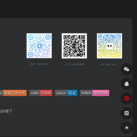
QQ群：682921902
公众号：微信搜海拥
本站 app（安卓）
成@)撤下