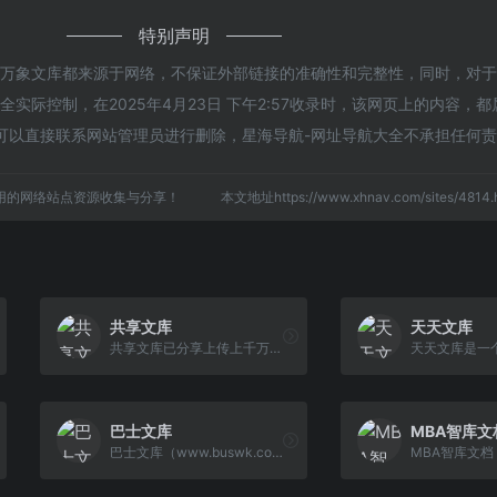
特别声明
的万象文库都来源于网络，不保证外部链接的准确性和完整性，同时，对
实际控制，在2025年4月23日 下午2:57收录时，该网页上的内容，
可以直接联系网站管理员进行删除，星海导航-网址导航大全不承担任何
用的网络站点资源收集与分享！
本文地址https://www.xhnav.com/sites/48
共享文库
天天文库
共享文库已分享上传上千万文档,内容涵盖考研资料/公考/资格与职业考试/教育教学/求职简历/实用范文/PPT模板/党团工作/合同模板/专业资料/政务民生等学习类,工作类文档资料,带您开启‘知识共享/知识付费/知识服务’的共享时代。 ,
巴士文库
MBA智库文
巴士文库（www.buswk.com）壹个行业专业资料下载与在线学习类网站，我们汇集了各行业的专业资料，供用户下载，精品学习资料、高等教育论文、企业管理 培训资料、考试辅助资料试题，上传文档分享赚钱，是您必不可少的文档资源网站。