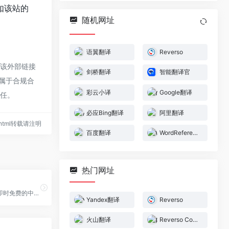
如该站的
随机网址
语翼翻译
Reverso
于该外部链接
剑桥翻译
智能翻译官
都属于合规合
彩云小译
Google翻译
责任。
必应Bing翻译
阿里翻译
72.html转载请注明
百度翻译
WordReference
热门网址
语翼翻译提供即时免费的中文、英文、日语、韩语、俄语等57种语言之间的互译功能，覆盖26个翻译方向。
Yandex翻译
Reverso
火山翻译
Reverso Context