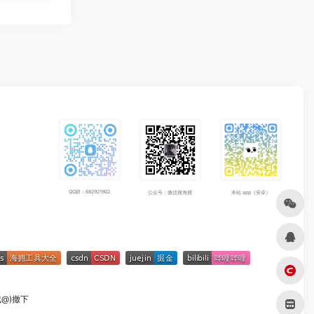
QQ群：682921902
公众号：微信搜海拥
本站 app（安卓）
成@)撤下