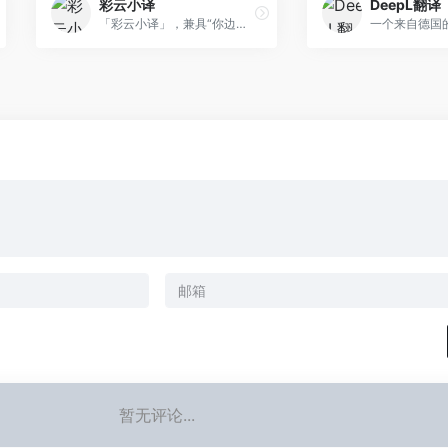
彩云小译
DeepL翻译
「彩云小译」，兼具“你边说，我边译”的中日韩英同声传译、双语对照网页翻译、文献翻译、文档翻译、视频字幕翻译功能。
暂无评论...