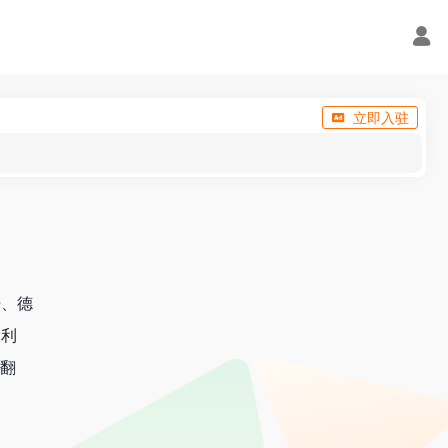
立即入驻
语、德
大利
F翻