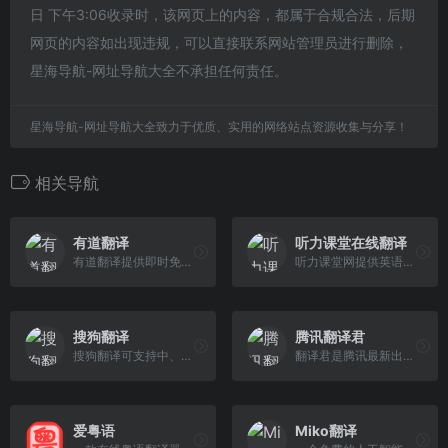
日 下午3:06收录时，该网页上的内容，都属于合规合法，后期
网页的内容如出现违规，可以直接联系网站管理员进行删除，
星海导航-网址导航大全不承担任何责任。
星海导航-网址导航大全致力于优质、实用的网络站点资源收集与分享！
相关导航
有道翻译
听力课堂在线翻译
有道翻译提供即时免费的中文、英语、日语、韩语、法语、德语、俄语、西班牙语、葡萄牙语、越南语、印尼语、意大利语、荷兰语、泰语全文翻译、网页翻译、文档翻译、PDF翻译、DOC翻译、PPT翻译、人工翻译、同传等服务。
听力课堂网提供英语在线翻译，准确度高。在线词典可以查询英语单词是什么意思，单词音标真人发音、例句、用法等，让你听懂单词、会用单词。
搜狗翻译
腾讯翻译君
搜狗翻译可支持中、英、法、日等50多种语言之间的互译功能，为您即时免费提供字词、短语、文本翻译服务。
翻译君是腾讯最新出品的实时会话翻译软件，支持中、英、日、韩等多门语言。具有精准语言识别，高效、免费等特点。非常适用于境外旅游、对外交流、口语练习等情境，让你体验同声传译般的流畅和快感。
爱粤语
Miko翻译