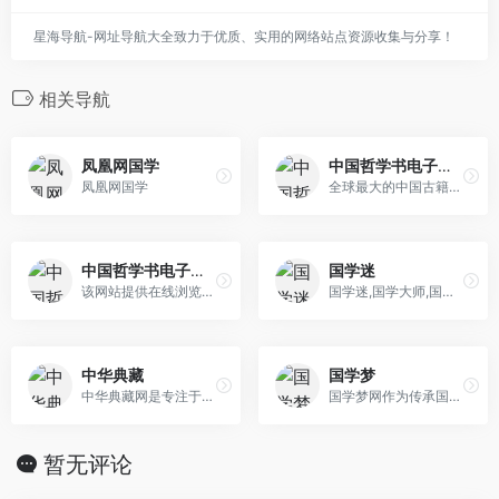
星海导航-网址导航大全致力于优质、实用的网络站点资源收集与分享！
相关导航
凤凰网国学
中国哲学书电子化计划
凤凰网国学
全球最大的中国古籍数据库和检索系统，将中国的古代哲学书及其相关的原典文献加以电子化，用交叉索引等技术充分利用电脑的功能，给中外的学者提供更方便的方式来学习和研究这些古书。
中国哲学书电子化计划
国学迷
该网站提供在线浏览和下载，收藏的文本已超过三万部著作（不仅仅是哲学书），并有五十亿字之多，为历代中文文献资料库最大者。网站还提供页数检索和文言翻译功能，读者也可以检索古籍馆藏位置。
国学迷,国学大师,国学大师网,国学大师官网,国学古籍网,古籍善本,古籍在线,国学经典,历史知识
中华典藏
国学梦
中华典藏网是专注于中国古典文献，中国古籍资料收藏整理，并提供在线阅读以及TXT格式文件下载的网站。
国学梦网作为传承国学经典的网站为大家提供国学经典、唐诗宋词、古诗词大全、成语大全、历史文化等中国传统文化知识。传播国学经典 养育华夏儿女！
暂无评论