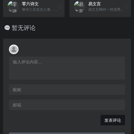
零六诗文
易文言
唐诗三百首共八卷，选诗三百一十三首。按五言古诗、七言古诗、五言律诗、七言律诗、五言绝句、七言绝句、乐府等诗体编排，从题材上分为山水、边塞、送别、相思、隐居、科举、贬谪、羁旅、忧国、忧民、上朝、应酬、宫怨、闺怨等等
易文言网对一些优秀的文言文和古诗词进行分类整理,目前主要分成了文言文翻译大全,经典古诗词大全和经典古诗词名句三部分,其中大部分作品都包含了翻译,注释和赏析。
暂无评论
发表评论