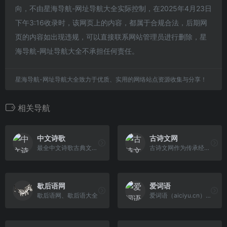
向，不由星海导航-网址导航大全实际控制，在2025年4月23日
下午3:16收录时，该网页上的内容，都属于合规合法，后期网
页的内容如出现违规，可以直接联系网站管理员进行删除，星
海导航-网址导航大全不承担任何责任。
星海导航-网址导航大全致力于优质、实用的网络站点资源收集与分享！
相关导航
中文诗歌
古诗文网
最全中文诗歌古典文集数据库，收录了唐宋两朝近一万四千古诗人的诗词
古诗文网作为传承经典的网站专注于古诗文服务，致力于让古诗文爱好者更便捷地发表及获取古诗文相关资料。
歇后语网
爱词语
歇后语网、歇后语大全
爱词语（aiciyu.cn）是一个专注于中国汉字汉语文化知识普及传播的展示平台，爱词语网站精心整理汇总国内古今内外优质的中国汉字汉语词库大全，旗下汇 聚词语大全、成语大全、谜语大全、谚语大全、诗词大全、歇后语大全、网络热词等。为中国数十亿互联网用户构建一个积极健康向上汉语知识的在线阅读网站！