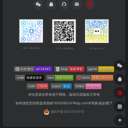
QQ群：682921902
公众号：微信搜海拥
本站 app（安卓）
本站资源全部来源于网络，版权归原版权方所有
如有侵犯您的权益请致邮1836360247#qq.com(#替换成@)撤下
皖ICP备2021010710