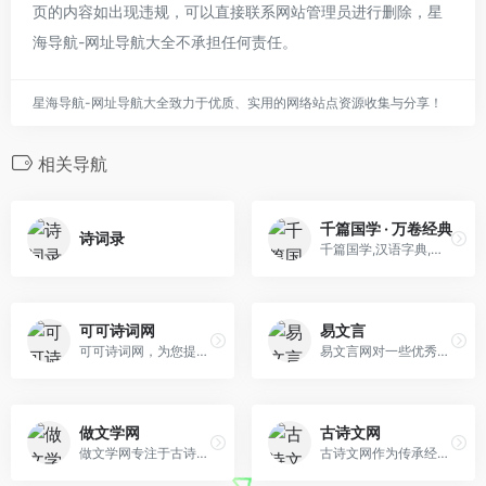
页的内容如出现违规，可以直接联系网站管理员进行删除，星
海导航-网址导航大全不承担任何责任。
星海导航-网址导航大全致力于优质、实用的网络站点资源收集与分享！
相关导航
千篇国学 · 万卷经典
诗词录
千篇国学,汉语字典,汉语词典,成语大全
可可诗词网
易文言
可可诗词网，为您提供超过10万首诗词，拥有古诗词大全,唐诗三百首,现代诗歌大全,诗词名句等栏目，是最好的诗词学习平台！
易文言网对一些优秀的文言文和古诗词进行分类整理,目前主要分成了文言文翻译大全,经典古诗词大全和经典古诗词名句三部分,其中大部分作品都包含了翻译,注释和赏析。
做文学网
古诗文网
做文学网专注于古诗文、古典文学、诗人及其名句的发布，为古诗文爱好者提供查阅，更多诗人的诗词名句尽在这里。
古诗文网作为传承经典的网站专注于古诗文服务，致力于让古诗文爱好者更便捷地发表及获取古诗文相关资料。