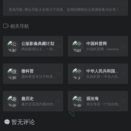
星海导航-网址导航大全致力于优质、实用的网络站点资源收集与分享！
相关导航
公版影像典藏计划
中国科普网
网易新闻出土，一份骨灰级影迷的“考古”笔记，打开尘封的影像，带你走进公版电影世界。
中国科普网（www.kepu.gov.cn）由中华人民共和国科学技术部主管、科普时报社运营，系我国成立最早的国家级科普平台，与《科普时报》、青少年科普库共 同构成科普全媒体平台。
微科普
中华人民共和国应急管理部
微科普是专注于科普知识传播的高层次科普媒体，以成为中国科普网站中的一面镜子为出发点，提供负责、有趣、权威的科普知识，在中国科普群体中有着良好声誉和重要影响。
应急科普--中华人民共和国应急管理部
趣历史
观沧海
趣历史是国内最好的历史网站,一个历史知识的百科大全。趣历史专注于搜集整理各朝代人物、战争、野史、文化等全方面历史知识,以及环球各个国家历史文化,为您提供全面的历史知识阅读学习平台,推荐看历史就来趣历史。
观沧海是⼀个知识地图制作分享平台，它将地图和文字结合，反映中国历史、军事、地理、文化等方面的知识，向用户提供地图协作分享服务。
暂无评论