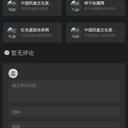
中国民族文化资源网
样子收藏网
多彩民族默认频道
样子收藏网记录传统艺术非物质文化遗产的传承,关注艺术品市场的最新拍卖动态综合性艺术网站.通过互联网记录古代古董、古玩字画等艺术品收藏的发展历史脉络.
红色基因传承网
中国民族文化资源库
红色基因传承网是陕西省党性教育基地联盟的官方网站，是当代陕西杂志社“互联网+红色基因传承工程”的重要组成部分，红色基因传承网将以全省优质党性教 育资源为核心纽带，以党性教育机构为重要依托，为教育引导党员干部传承红色基因、不忘初心使命、坚定理想信念、树牢宗旨意识提供基础保障，全力打造党员干部在线学习平台，做好红 色基因传承工作。
中国民族文化资源网国家民委首个集文字、图片、影像、声音于一体的民族文化保护与传承的数字化工程，充分运用现代科技，网络新鲜的民族文化咨询，提供专业的民族文化知识，创建中华民族新的精神家园。
暂无评论