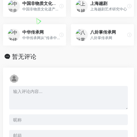
中国非物质文化遗产网
上海越剧
中国非物质文化遗产网·中国非物质文化遗产数字博物馆旨在利用数字化技术和网络平台展示、传播中国和世界非物质文化遗产的专业知识，展示我国深厚丰富 的非物质文化遗产资源，提供非物质文化遗产保护工作的信息交流，凝聚非物质文化遗产保护实践的观念和理论共识，充分调动和利用全社会的学术、经济、舆论资源及社会公众的参与，以 促进中国非物质文化遗产保护工作的全面和健康开展。
上海越剧艺术研究中心
中华传承网
八卦掌传承网
中华传承网从“传承中医、传承国艺、科教之窗、康养乐园、名人访谈、非遗传承”等诸方面给予企业和影响力人物全方位的报道，充分展示出我国在新的时期各领域的发展成果，做好展示传播平台，为传承弘扬五千年文化传递正能量。
八卦掌传承网
暂无评论