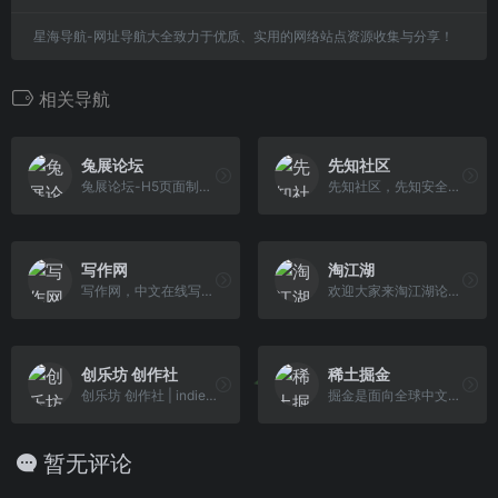
星海导航-网址导航大全致力于优质、实用的网络站点资源收集与分享！
相关导航
兔展论坛
先知社区
兔展论坛-H5页面制作方法交流
先知社区，先知安全技术社区
写作网
淘江湖
写作网，中文在线写作社区。 写作网是集写作、分享和学习的一站式社区。作家可以在我们的社区上与其他作家互动交流，参与创作投稿，并赚取现金奖励。 欢迎您加入我们，成为写作网的一员。
欢迎大家来淘江湖论坛畅所欲言，《茶馆》可以谈天说地，《生意经》可以交流怎么实现生意增长，《黑板报》可以查看更多我们新的产品信息。
创乐坊 创作社
稀土掘金
创乐坊 创作社 | indieclub Creator - 与你一起分享独立创作乐趣，您可与其他创作者一起创作、交流见解、学习到有用的知识等，祝你可以追随真实的自己！ 每个人都可以是伟大的艺术家、创作者.... 发现与你志同道合的人， 做喜欢的事儿。创乐坊 致力于成为 数字时代的手工作坊 ，这里是每一位文创创作者...
掘金是面向全球中文开发者的技术内容分享与交流平台。我们通过技术文章、沸点、课程、直播等产品和服务，打造一个激发开发者创作灵感，激励开发者沉淀分享，陪伴开发者成长的综合类技术社区。
暂无评论