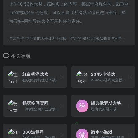
上午10:56收录时，该网页上的内容，都属于合规合法，后期网
页的内容如出现违规，可以直接联系网站管理员进行删除，星
海导航-网址导航大全不承担任何责任。
星海导航-网址导航大全致力于优质、实用的网络站点资源收集与分享！
相关导航
红白机游戏盒
2345小游戏
在线免费畅玩或下载红白机游戏，包括魂斗罗，超级玛丽，坦克大战等小霸王经典游戏，让我们一同找回童年的快乐！玩红白机游戏，就认准红白机游戏盒！
2345小游戏大全提供各种绿色、安全、健康的小游戏,包含儿童喜欢的做蛋糕小游戏,做饭小游戏,女生喜欢的化妆小游戏,mm小游戏,手机游戏,连连看小游戏,双 人小游戏,美女小游戏,在线小游戏,单人/双人小游戏,闯关小游戏等各种好玩的在线小游戏。
畅玩空间官网
经典俄罗斯方块
《畅玩空间》云游戏平台，搭载街机、FC、GBA、MD等海量怀旧游戏。基于智能预测无延迟联机技术，全面满足所有玩家游戏体验。零下载，随时通过网页或公 众号，开始全平台畅玩！
经典俄罗斯方块
360游娱司
微伞小游戏
360游娱司，为您提供游戏热点资讯、热门游戏攻略、游戏专题等，包括小游戏、页游、网游、端游、手机游戏、电竞直播等内容，游戏爱好者们在这里可以快 捷地找到想玩的游戏，为您业余生活添色彩！
基于全球智能手机用户的兴趣，我们每周提供一款简单、好玩、免费的小游戏，所有游戏无须下载，即点即玩。游戏类型主要包括：智力游戏、休闲游戏、消除游戏、赛车游戏、社交游戏、...