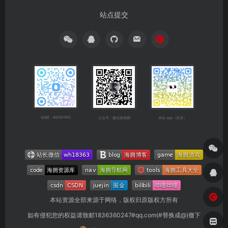
站点提交
QQ群：682921902
公众号：微信搜海拥
本站 app（安卓）
本站资源全部来源于网络，版权归原版权方所有
如有侵犯您的权益请致邮1836360247#qq.com(#替换成@)撤下