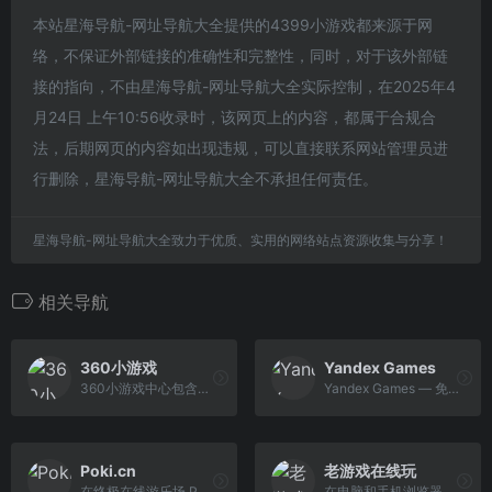
本站星海导航-网址导航大全提供的4399小游戏都来源于网
络，不保证外部链接的准确性和完整性，同时，对于该外部链
接的指向，不由星海导航-网址导航大全实际控制，在2025年4
月24日 上午10:56收录时，该网页上的内容，都属于合规合
法，后期网页的内容如出现违规，可以直接联系网站管理员进
行删除，星海导航-网址导航大全不承担任何责任。
星海导航-网址导航大全致力于优质、实用的网络站点资源收集与分享！
相关导航
360小游戏
Yandex Games
360小游戏中心包含在线小游戏，单人小游戏，双人小游戏，连连看，斗地主，麻将，h5游戏，奥特曼，密室逃脱，捕鱼等休闲，益智，策略，角色，棋牌，模 拟经营，动作，竞技类最新小游戏。
Yandex Games — 免费在线游戏，以满足每一种口味。 无需下载
Poki.cn
老游戏在线玩
在终极在线游乐场 Poki.cn, 免费玩在线游戏！选择你最喜欢的游戏，玩得开心！
在电脑和手机浏览器里畅玩 2500+ 中文老游戏，支持触屏、键盘、存档！包括 FC, SFC, N64, GB, GBC, GBA, NDS 等多种游戏机平台。