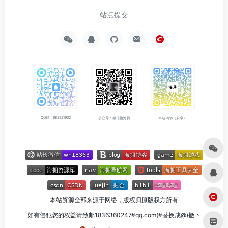
站点提交
QQ群：682921902
公众号：微信搜海拥
本站 app（安卓）
本站资源全部来源于网络，版权归原版权方所有
如有侵犯您的权益请致邮1836360247#qq.com(#替换成@)撤下