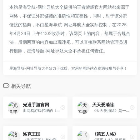
本站星海导航-网址导航大全提供的王者荣耀官方网站都来源于
网络，不保证外部链接的准确性和完整性，同时，对于该外部
链接的指向，不由星海导航-网址导航大全实际控制，在2025
年4月24日 上午11:02收录时，该网页上的内容，都属于合规合
法，后期网页的内容如出现违规，可以直接联系网站管理员进
行删除，星海导航-网址导航大全不承担任何责任。
星海导航-网址导航大全致力于优质、实用的网络站点资源收集与分享！
相关导航
光遇手游官网
天天爱消除
由网易游戏代理的《光·遇》奇妙之旅 归巢季正在进行中，全新地图云巢上线，快来帮助小镇恢复生机，一起建起心的乐园吧！
《天天爱消除》是一款超越传统、新鲜时尚的消除类手机游戏。游戏以换位三连消除为基础玩法，加入了各形各色的可爱“萌宠”形象，创新的闯关玩法带来更刺激的体验。游戏还深度植入社交关系链，玩家不仅可以挑战“萌宠”消除，还能够在温馨时尚的游戏氛围中与每一位微信、QQ好友展开亲密互动，轻轻松松成为朋友中的大红人！
洛克王国
《第五人格》
《洛克王国》是由腾讯运营的中国最大的儿童网上健康乐园，专为孩子们设计的儿童魔幻社区，会说话的猫头鹰、会飞的扫帚，奇妙的魔法课教师，这不是哈利波特和爱丽丝才拥有的奇幻仙境，这是真正属于孩子们的魔法王国。
《第五人格》是网易首款非对称性对抗竞技手游。荒诞哥特画风,悬疑烧脑剧情,刺激的1V4“猫鼠追逃游戏”的对抗玩法,都将给玩家带来全新的游戏体验。