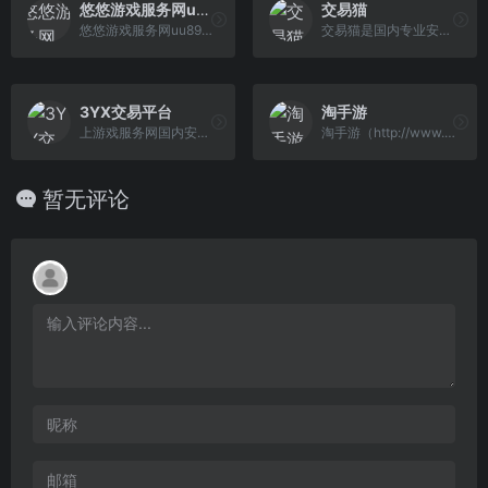
悠悠游戏服务网uu898.com
交易猫
悠悠游戏服务网uu898是一个网络游戏交易平台，真诚为广大玩家提供手游、游戏币、游戏账号、点卡、装备、金币元宝、游戏代练等交易服务，游戏交易就上uu898.com！
交易猫是国内专业安全的手游交易平台，提供网游交易、账号估值、淘手游账号、装备道具交易、买号卖号、游戏代练、苹果代充值、游戏充值、首充号等服务，手游交易就上交易猫官网！
3YX交易平台
淘手游
上游戏服务网国内安全的网络游戏交易服务平台，提供网络游戏装备交易、游戏帐号交易、游戏币交易、游戏金币交易、点卡、游戏点券交易、游戏元宝交易、各类激活码交易、游戏材料交易、游戏宠物交易、游戏道具交易以及专业的代练服务，并独创了游戏币收货、游戏币换卡业务模式。
淘手游（http://www.taoshouyou.com/）专业的手游交易平台：提供有性价比的游戏账号、首充号、金币、装备、道具、手游代充等服务，自由买卖，担保寄售交易，安全便捷！淘手游交易平台。
暂无评论