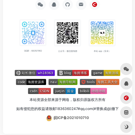
QQ群：682921902
公众号：微信搜海拥
本站 app（安卓）
本站资源全部来源于网络，版权归原版权方所有
如有侵犯您的权益请致邮1836360247#qq.com(#替换成@)撤下
皖ICP备2021010710