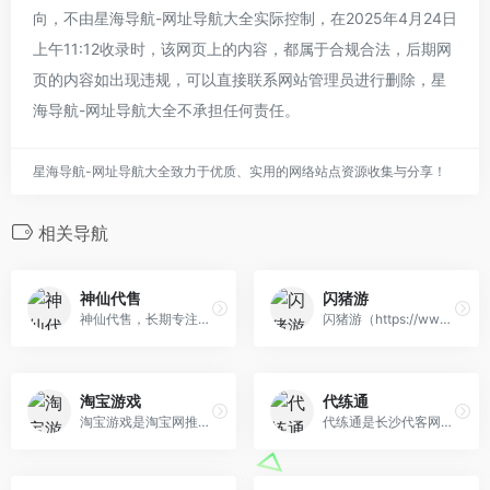
向，不由星海导航-网址导航大全实际控制，在2025年4月24日
上午11:12收录时，该网页上的内容，都属于合规合法，后期网
页的内容如出现违规，可以直接联系网站管理员进行删除，星
海导航-网址导航大全不承担任何责任。
星海导航-网址导航大全致力于优质、实用的网络站点资源收集与分享！
相关导航
神仙代售
闪猪游
神仙代售，长期专注于账号交易多年，具有完整的交易流程以及处理找回售后的经验，旨在打造最安全账号交易平台。
闪猪游（https://www.shanzhuyou.com）游戏账号交易平台是国内专业安全的手游账号交易平台，提供游戏交易平台,游戏账号买卖,游戏账号出售,游戏账号回 收,手游账号交易,账号出售，安全保证,找回包赔,无后顾之忧；手游账号交易就来闪猪游！专业的游戏账号交易平台，为您的每一笔交易保驾护航
淘宝游戏
代练通
淘宝游戏是淘宝网推出的为玩家提供与网络游戏相关的游戏交易服务平台，各种游戏币、游戏装备、游戏账号、游戏点卡等在淘宝游戏交易中心里应有尽有，安全快速的交易服务是淘宝游戏交易平台的一大特色，交易模式以支付宝为担保形式进行。
代练通是长沙代客网络科技有限公司开发的一款专注于游戏代练的交易平台，也是目前国内老牌的LOL代练交易管理平台，主要服务的代练游戏有：英雄联盟代 练，王者荣耀代练，和平精英代练，英雄联盟手游代练，撸啊撸手游代练等热门游戏代练交易。