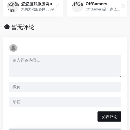
悠悠游戏服务网uu898.com
OffGamers
悠悠游戏服务网uu898是一个网络游戏交易平台，真诚为广大玩家提供手游、游戏币、游戏账号、点卡、装备、金币元宝、游戏代练等交易服务，游戏交易就上uu898.com！
OffGamers是一家值得信赖的在线数字游戏商店网站，提供200多种有价代金券/卡的销售，其实这个网站主要是兑换游戏点卡之类的网站。OffGamers可以在线安全使用PayPal，信用卡，代金券等购买礼品卡，游戏卡和PC游戏cd key。
暂无评论
发表评论