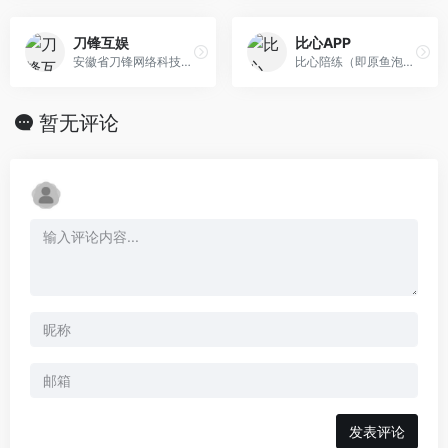
刀锋互娱
比心APP
安徽省刀锋网络科技有限公司是是国内知名的游戏服务全产业链的企业，集游戏体验、账号租赁、几大主营业务为一体的个人游戏服务企业，并于完成数千万美元A轮、A+轮融资，估值5个亿。
比心陪练（即原鱼泡泡），超过2000万使用的游戏陪练APP。提供吃鸡游戏陪练、王者荣耀陪练、英雄联盟、lol陪练、绝地求生陪练服务。在比心陪练APP，在 这里 不论游戏、声音、颜值、特长，你都能找得到你心仪的陪练师！
暂无评论
发表评论