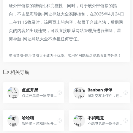
证外部链接的准确性和完整性，同时，对于该外部链接的指
向，不由星海导航-网址导航大全实际控制，在2025年4月24日
上午11:15收录时，该网页上的内容，都属于合规合法，后期网
页的内容如出现违规，可以直接联系网站管理员进行删除，星
海导航-网址导航大全不承担任何责任。
星海导航-网址导航大全致力于优质、实用的网络站点资源收集与分享！
相关导航
点点开黑
Banban 伴伴
点点开黑是一家专业的游戏大神平台，这里可以找到吃鸡大神、绝地求生大神、lol大神、和平精英大神、王者荣耀大神等一系列游戏大神，还有心仪的美女队 长等着你。我们旨在打造一个真实、健康、安全的游戏、交友大神平台。
派对交友上伴伴，想有伴，就有伴。伴伴，是一款聚集了千万年轻人的实时场景社交平台，我们的使命是用科技让人与人的连接更高效。
哈哈喵
不鸽电竞
哈哈喵 - 游戏陪玩开黑平台 - 哈哈喵官方网站
不鸽电竞是一款全新的电竞资讯平台，这里汇集最尖端的电竞资讯。在不鸽，每个玩家都可以在线上快速匹配到高玩男神女神作为开黑伙伴，也可以用自己的游戏特长获取报酬，入驻不鸽的高校游戏陪练均有傲人的联赛成绩，更有一大波高颜值主播强势带你上分带你飞。