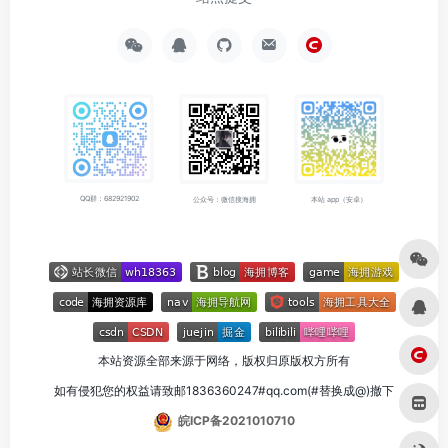
QQ群：682921902
公众号：微信搜海拥
本站 app（安卓）
本站资源全部来源于网络，版权归原版权方所有
如有侵犯您的权益请致邮1836360247#qq.com(#替换成@)撤下
皖ICP备2021010710