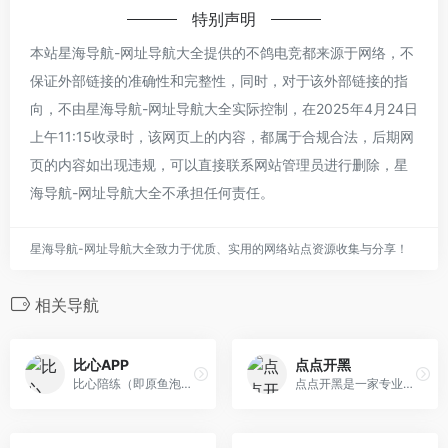
特别声明
本站星海导航-网址导航大全提供的不鸽电竞都来源于网络，不
保证外部链接的准确性和完整性，同时，对于该外部链接的指
向，不由星海导航-网址导航大全实际控制，在2025年4月24日
上午11:15收录时，该网页上的内容，都属于合规合法，后期网
页的内容如出现违规，可以直接联系网站管理员进行删除，星
海导航-网址导航大全不承担任何责任。
星海导航-网址导航大全致力于优质、实用的网络站点资源收集与分享！
相关导航
比心APP
点点开黑
比心陪练（即原鱼泡泡），超过2000万使用的游戏陪练APP。提供吃鸡游戏陪练、王者荣耀陪练、英雄联盟、lol陪练、绝地求生陪练服务。在比心陪练APP，在 这里 不论游戏、声音、颜值、特长，你都能找得到你心仪的陪练师！
点点开黑是一家专业的游戏大神平台，这里可以找到吃鸡大神、绝地求生大神、lol大神、和平精英大神、王者荣耀大神等一系列游戏大神，还有心仪的美女队 长等着你。我们旨在打造一个真实、健康、安全的游戏、交友大神平台。