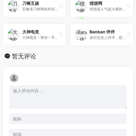
刀锋互娱
猎游网
安徽省刀锋网络科技有限公司是是国内知名的游戏服务全产业链的企业，集游戏体验、账号租赁、几大主营业务为一体的个人游戏服务企业，并于完成数千万美元A轮、A+轮融资，估值5个亿。
猎游超人气超火爆的游戏约玩、组队开黑、语音连麦交友APP！约玩王者荣耀吃鸡热门游戏，围观真实有趣的生活动态，在聊天室语音连麦K歌交友 ，在电玩室 畅玩互动小游戏超多好玩有趣的小伙伴和新玩法，嗨玩停不下来！
大神电竞
Banban 伴伴
大神电竞 – 掌控一手电子竞技资讯，专人指导帮助你迅速提升游戏水平，提供专业的赛事报道，更有明星，大神聚集在此，是一款纯粹的电子竞技社区。
派对交友上伴伴，想有伴，就有伴。伴伴，是一款聚集了千万年轻人的实时场景社交平台，我们的使命是用科技让人与人的连接更高效。
暂无评论