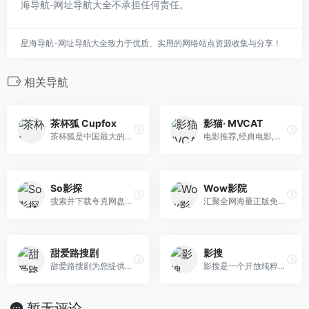
海导航-网址导航大全不承担任何责任。
星海导航-网址导航大全致力于优质、实用的网络站点资源收集与分享！
相关导航
茶杯狐 Cupfox
影猫· MVCAT
茶杯狐是中国最大的影视资源聚合搜索引擎，实时聚合全网优质影视资源，同时支持在线、下载和字幕。电影、电视剧、动漫、综艺应有尽有。
电影推荐,经典电影,好看电影,好电影,必看电影,电影网,影猫,影音猫
So影探
Wow影院
搜索并下载夸克网盘资源，提供1080P/4K高清版本，每日更新最新电影、电视剧、动漫、短剧、综艺资源，支持网盘链接直达下载。
汇聚全网海量正版免费电影资源,提供免费高清的热门电影观看体验。随时随地在线观看2024最新院线大片、豆瓣高分影片和热门电影排行榜,轻松找到你喜欢的免费电影,一站
甜爱路搜剧
影搜
甜爱路搜剧为您提供百万级影视资源的免费分享，专注于打造顶尖的影视搜索引擎，让您畅享影视资源无忧。
影搜是一个开放纯粹的资源搜索平台，汇集了阿里云盘、百度云盘、夸克云盘、迅雷云盘四大资源，免费、免登录、无广告，专注于云盘资源搜索，方便、迅速、丝滑、流畅、高效。
暂无评论