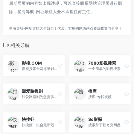
后期网页的内容如出现违规，可以直接联系网站管理员进行删
除，星海导航-网址导航大全不承担任何责任。
星海导航-网址导航大全致力于优质、实用的网络站点资源收集与分享！
相关导航
影搜.COM
7080影视搜索
影视搜索全网海量影片数据
一个简单的影视搜索-7080影视搜索
甜爱路搜剧
搜库
甜爱路搜剧为您提供百万级影视资源的免费分享，专注于打造顶尖的影视搜索引擎，让您畅享影视资源无忧。
搜库-专找视频
快搜虾
So影探
快搜虾 - 集合最新最热短剧与海量影视作品的专业搜索引擎，更涵盖各行各业优质资源，一站式满足用户对短剧、电影、电视剧及各类专业信息的需求。快速 、精准、全面，让寻找资源变得轻松简单，赶快登录kuaisouxia.com，发现更多意想不到的精彩内容！
搜索并下载夸克网盘资源，提供1080P/4K高清版本，每日更新最新电影、电视剧、动漫、短剧、综艺资源，支持网盘链接直达下载。