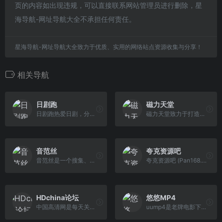
页的内容如出现违规，可以直接联系网站管理员进行删除，星
海导航-网址导航大全不承担任何责任。
星海导航-网址导航大全致力于优质、实用的网络站点资源收集与分享！
相关导航
日剧跑
磁力天堂
日剧跑热爱日剧，分享日剧。还有日影、动漫分享，百度网盘高清下载，迅雷高速下载。
磁力天堂致力于打造国内最大的磁力链资源发布中心,提供1280高清、720P、蓝光等超清电影下载资讯服务
音范丝
夸克资源吧
音范丝是一个搜集、精选的高品质电影资源网站。
夸克资源吧 (Pan168.cn) 拥有海量夸克网盘资源,热门影视剧免费下载、动漫番剧、娱乐综艺、纪录片、教程、学习考证资源、软件等,找夸克资源就上Pan168.cn!
HDchina论坛
悠悠MP4
中国高清网是每天关注提供720p高清、1080p高清、蓝光原盘高清、高清3d高清、高清mv最新热门bt种子磁力链迅雷下载网站，是下载了解高清电影天堂！
uump4是老牌电影下载站，是悠悠鸟、久久MP4、电影天堂官方网站，每日更新2019年最新电影电视剧，720p|1080p|4K 等超高清分辨率电影电视剧迅雷下载、bt种子网盘离线下载等资源。支持手机、ipad访问。