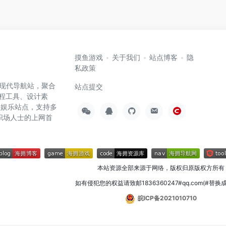
摸鱼游戏
关于我们
站点博客
隐
私政策
高效的现代导航站，聚合
站点提交
编程工具、设计素
闲娱乐站点，支持多
职场人士的上网首
本站资源全部来源于网络，版权归原版权方所有
如有侵犯您的权益请致邮1836360247#qq.com(#替换
皖ICP备2021010710