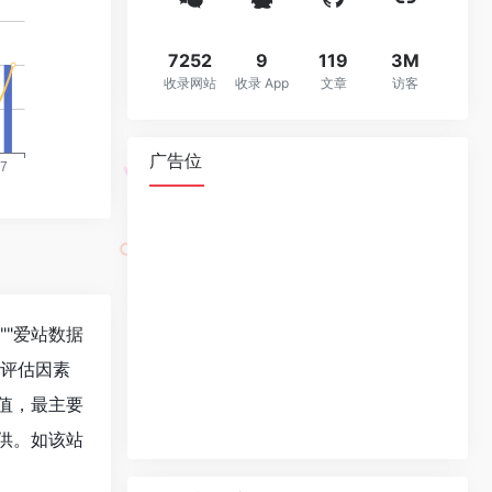
7252
9
119
3M
收录网站
收录 App
文章
访客
广告位
""
爱站数据
值评估因素
值，最主要
供。如该站