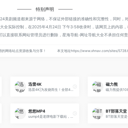
特别声明
的24美剧频道都来源于网络，不保证外部链接的准确性和完整性，同时，
全实际控制，在2025年4月24日 下午3:58收录时，该网页上的内容
可以直接联系网站管理员进行删除，星海导航-网址导航大全不承担任何
用的网络站点资源收集与分享！
本文地址https://www.xhnav.com/sites/57
迅雷4K
磁力熊
迅雷4K|为发烧而生！全部4K极致画质！本站免费分享最新4K电影、4K杜比视界美剧，蓝光原盘超高清无水印
悠悠MP4
BT部落天堂
uump4是老牌电影下载站，是悠悠鸟、久久MP4、电影天堂官方网站，每日更新2019年最新电影电视剧，720p|1080p|4K 等超高清分辨率电影电视剧迅雷下载、bt种子网盘离线下载等资源。支持手机、ipad访问。