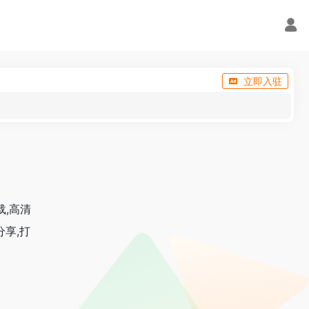
立即入驻
载,高清
分享,打