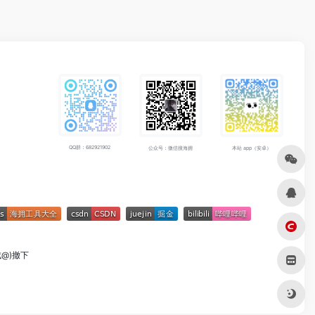
QQ群：682921902
公众号：微信搜海拥
本站 app（安卓）
成@)撤下