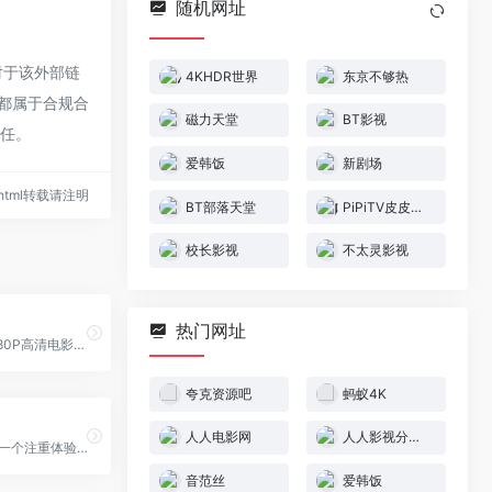
随机网址
对于该外部链
4KHDR世界
东京不够热
，都属于合规合
磁力天堂
BT影视
责任。
爱韩饭
新剧场
28.html转载请注明
BT部落天堂
PiPiTV皮皮电影
校长影视
不太灵影视
热门网址
磁力熊提供1080P高清电影磁力迅雷下载,豆瓣Top250及豆瓣高分电影1080P高清磁力下载。
夸克资源吧
蚂蚁4K
人人电影网
人人影视分享下载站
BT部落天堂是一个注重体验与质量的影视资源下载网站，每天更新720p、1080p，蓝光高清等电影种子资源
音范丝
爱韩饭