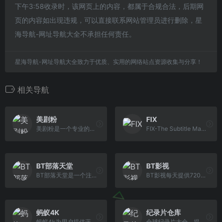
下午3:58收录时，该网页上的内容，都属于合规合法，后期网
页的内容如出现违规，可以直接联系网站管理员进行删除，星
海导航-网址导航大全不承担任何责任。
星海导航-网址导航大全致力于优质、实用的网络站点资源收集与分享！
相关导航
美剧粉
FIX
美剧粉是一个专业的美剧下载网站，以迅雷下载为主。
FIX-The Subtitle Man 美剧 英剧 欧美电影 韩影 日剧 日影 法剧 法影 德剧 纪录片 特效字幕制作 百度网盘 迅雷下载 在线观看 BT下载 天天美剧
BT部落天堂
BT影视
BT部落天堂是一个注重体验与质量的影视资源下载网站，每天更新720p、1080p，蓝光高清等电影种子资源
BT影视每天提供720p高清、1080p高清、蓝光原盘高清、4K高清、最新热门bt种子磁力链迅雷下载网站，是下载高清电影的宝盒！
蚂蚁4K
纪录片仓库
蚂蚁4k为用户提供蓝光原盘，4k高清电影资源下载及最新电影下载服务
全球纪录片大全。提供最全的纪录片下载，网盘下载，迅雷下载。