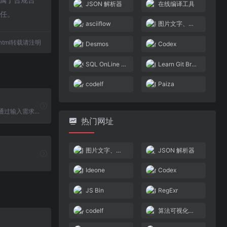
JSON 解析器
在线编译工具
责任。
asciiflow
图片文字、表格提取
80.html转载请注明
Desmos
Codex
SQL OnLine IDE
Learn Git Branching
codelf
Paiza
AI 代码生成，通过输入需求生成对应各种语言的代码
热门网址
图片文字、表格提取
JSON 解析器
Ideone
Codex
JS Bin
RegExr
codelf
算法可视化学习