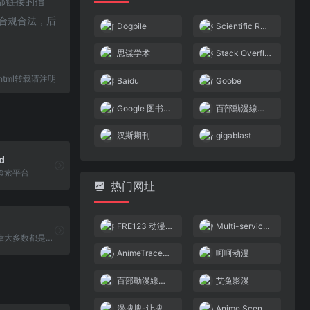
部链接的指
于合规合法，后
Dogpile
Scientific Research Publishing
思谋学术
Stack Overflow
70.html转载请注明
Baidu
Goobe
Google 图书搜索
百部動漫線上看! 秒播不卡!! – 第二維度
汉斯期刊
gigablast
d
检索平台
热门网址
FRE123 动漫搜索引擎
Multi-service image search
网站上面的文章大多数都是会投稿到学术期刊的文章，文章类型内容分类非常专业和全面
AnimeTrace-以图识番-在线AI识番引擎|日漫识别|动漫查询|动漫基因库
呵呵动漫
百部動漫線上看! 秒播不卡!! – 第二維度
艾兔影漫
漫搜搜-让搜番变得更简单~
Anime Scene Search Engine – trace.moe