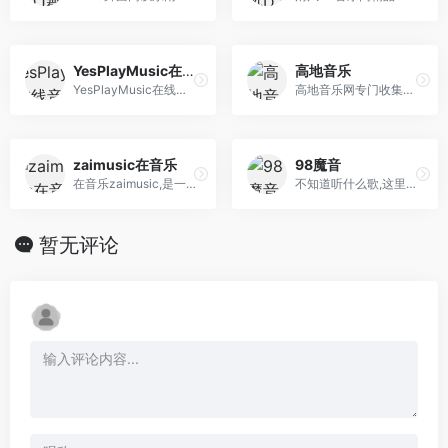
YesPlayMusic在线音乐
高地音乐
YesPlayMusic在线音乐，免费下载付费、vip音乐！
高地音乐网专门收集全世界伟大的乐队、歌手的所有无损音乐专辑，对人类有杰出贡献的音乐，都是网站收集的对象，欢迎你来获取你需要的音乐。
zaimusic在音乐
98魔音
在音乐zaimusic,是一个只属于音乐的网站,汇集了国内国外的音乐网站、音乐微信公众号、音乐群、音乐资讯等,开启您的音乐之旅。
不知道听什么歌,这里随机播放热门推荐歌曲免费在线播放下载,这里至少收集了过万首热门在网络上最全的音乐
暂无评论