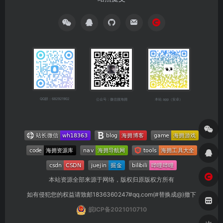
QQ群：682921902
公众号：微信搜海拥
本站 app（安卓）
本站资源全部来源于网络，版权归原版权方所有
如有侵犯您的权益请致邮1836360247#qq.com(#替换成@)撤下
皖ICP备2021010710