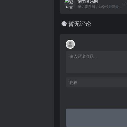
魅力音乐网
魅力音乐网，为您带最新最全的免费无损音乐下载。收录有大量flac、ape、wav、dsd、dts等格式的无损音乐，每首无损音乐都是精心挑选，无损音乐免费下载就来魅 力音乐下载网。
暂无评论