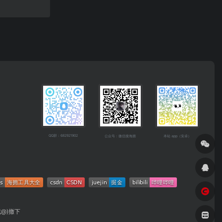
QQ群：682921902
公众号：微信搜海拥
本站 app（安卓）
成@)撤下