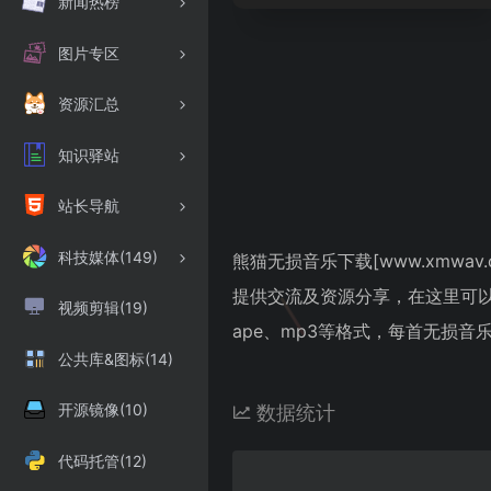
新闻热榜
图片专区
资源汇总
知识驿站
站长导航
科技媒体(149)
熊猫无损音乐下载[www.xmwav
提供交流及资源分享，在这里可以
视频剪辑(19)
ape、mp3等格式，每首无损
公共库&图标(14)
开源镜像(10)
数据统计
代码托管(12)