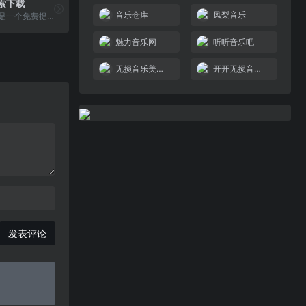
索下载
音乐仓库
凤梨音乐
XZMP3.COM是一个免费提供音乐MP3下载的网站，专注于MP3音乐下载、Flac音乐等各类高品质无损音乐的免费下载,致力于做国内最好的免费无损音乐下载网站。
魅力音乐网
听听音乐吧
无损音乐美声网
开开无损音乐免费音乐
发表评论