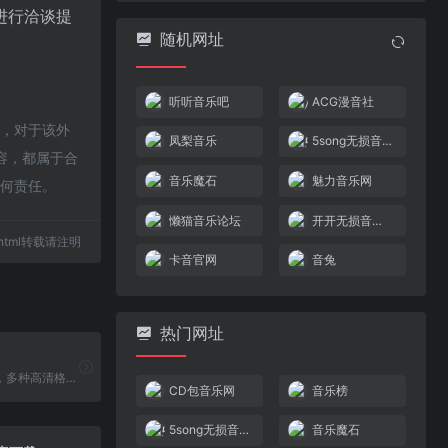
进行洽谈提
随机网址
听听音乐吧
ACG漫音社
时，对于该外
凤梨音乐
5song无损音乐网
内容，都属于合
音乐魔石
魅力音乐网
任何责任。
懒猫音乐论坛
开开无损音乐免费音乐
42.html转载请注明
卡音官网
音兔
热门网址
提供免费音乐，多种高清格式无损音乐。主要以SACD无损音乐，DSD无损音乐和Hires无损音乐为主。高速使用多种方式，避免使用网盘。是一个不可多得的免费音乐网 站。让无损更上一个逼格。 音兔 - 无损音乐下载
CD包音乐网
音乐榜
5song无损音乐网
音乐魔石