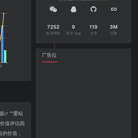
7252
9
119
3M
收录网站
收录 App
文章
访客
广告位
数据
""
爱站
站价值评估因
站的价值，