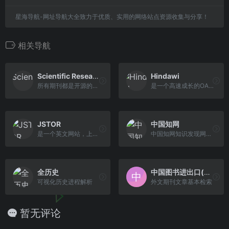
星海导航-网址导航大全致力于优质、实用的网络站点资源收集与分享！
相关导航
Scientific Research Publishing
Hindawi
所有期刊都是开源的，可免费下载所有期刊全文
是一个高速成长的OA学术出版机构，学科涵盖STM(科学、技术和医学)大部分领域
JSTOR
中国知网
是一个英文网站，上面有很多对于法国作品、文化或者英美文化的分析
中国知网知识发现网络平台—面向海内外读者提供中国学术文献、外文文献、学位论文、报纸、会议、年鉴、工具书等各类资源统一检索、统一导航、在线阅读 和下载服务。涵盖基础科学、文史哲、工程科技、社会科学、农业、经济与管理科学、医药卫生、信息科技等十大领域。
全历史
中国图书进出口(集团)总公司
可视化历史进程解析
外文期刊文章基本检索
暂无评论