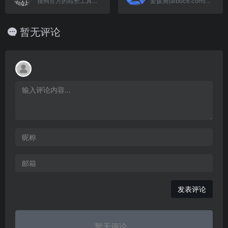
搜狗官方的站长工具，可以提...
爱拨测(aiboce.com)免费提供网站速度测试、API测速、HTTP测速、域名污染检测、域名拦截查询、在线ping测试、多地tcping、dns查询、路由跟踪查询、在线MTR 、ipv6 网站测试等站长工具。
暂无评论
发表评论
暂无评论...