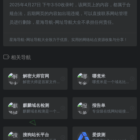
2025年4月27日 下午3:50收录时，该网页上的内容，都属于合
规合法，后期网页的内容如出现违规，可以直接联系网站管理
员进行删除，星海导航-网址导航大全不承担任何责任。
星海导航-网址导航大全致力于优质、实用的网络站点资源收集与分享！
相关导航
解密大师官网
哪煮米
解密大师是首家文件密码破解服务商,网站支持rar,zip,7z,word,doc,docx,excel,xls,xlsx,pdf,ppt,pptx,mdb,accdb等在线密码破解、清除、找回
哪煮米是一个域名比价网站，帮助您找到合适的域名后缀和域名注册商。
麒麟域名检测
报告单
麒麟域名检测是一个专业的域...
专业级在线网站链接地址SEO实时测评报告单生成，通过报告单可以诊断网页SEO问题，提供解决办法，助力站长实现搜索引擎SEO优化！
搜狗站长平台
爱拨测