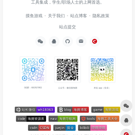
工具集成，学生/职场人士的上网首选。
摸鱼游戏
关于我们
站点博客
隐私政策
站点提交
QQ群：682921902
公众号：微信搜海拥
本站 app（安卓）