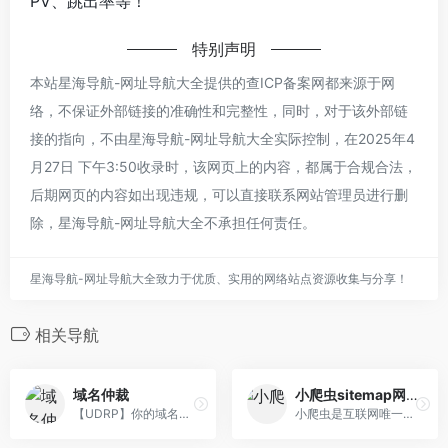
PV、跳出率等！
特别声明
本站星海导航-网址导航大全提供的查ICP备案网都来源于网
络，不保证外部链接的准确性和完整性，同时，对于该外部链
接的指向，不由星海导航-网址导航大全实际控制，在2025年4
月27日 下午3:50收录时，该网页上的内容，都属于合规合法，
后期网页的内容如出现违规，可以直接联系网站管理员进行删
除，星海导航-网址导航大全不承担任何责任。
星海导航-网址导航大全致力于优质、实用的网络站点资源收集与分享！
相关导航
域名仲裁
小爬虫sitemap网站地图生成工具
【UDRP】你的域名仲裁管家：专注于为个人站长、企业网络和域名投资者提供国际国内域名侵权,域名裁决,仲裁投诉,域名纠纷等域名争议解决服务。
小爬虫是互联网唯一在线sitemap网站地图制作工具，也是SEO+全网优化交流平台...PS:本团队承接SEO诊断、SEO外包、SEO顾问等服务，欢迎联系客服QQ:3534790242洽谈！