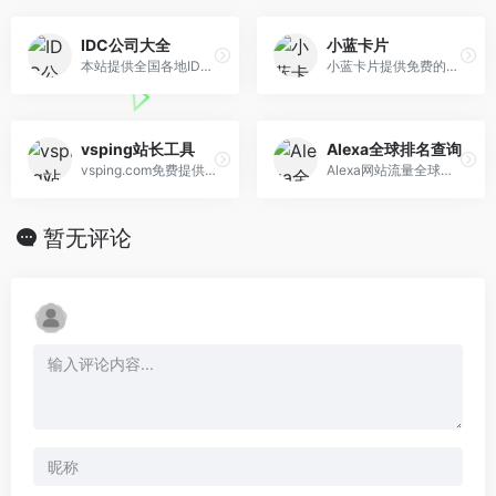
IDC公司大全
小蓝卡片
本站提供全国各地IDC公司大全
小蓝卡片提供免费的微信分享卡片、微信外链卡片、微信聊天与朋友圈分享图文卡片，同时也支持抖音分享图文卡片、抖音跳转微信等功能，且所有卡片无点击次数限制！
vsping站长工具
Alexa全球排名查询
vsping.com免费提供ping,网站测速,网络测速在线,ping检测,网络速度检测,域名污染检测,域名被墙查询,多地区在线dns查询,路由跟踪查询,ipv6网站测试等功能;网络检测节点覆盖全国各省电信,联通,移动,教育网等。
Alexa网站流量全球综合排名查询。免费提供Alexa网站流量排名官方数据查询，中文网站排行榜，官方网站ICP备案信息查询，域名注册信息查询，网站访问量查询，网站浏览量查询，网站排名变化趋势数据每日更新。
暂无评论