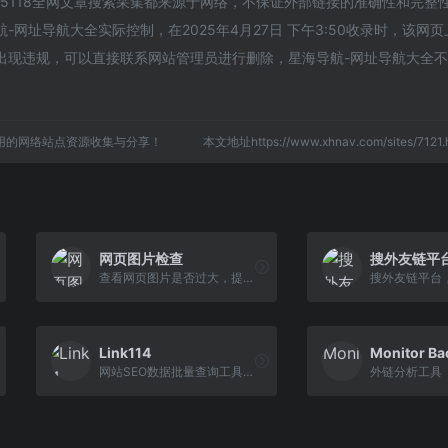
5118全网文章搜索采集都来源于网络，不保证外部链接的准确性和完整
网址导航大全实际控制，在2025年4月27日 下午3:50收录时，该网
出现违规，可以直接联系网站管理员进行删除，星海导航-网址导航大全
用的网络站点资源收集与分享！
本文地址https://www.xhnav.com/sites/71
网页图片检查
搜外友链平
查看网页图片是否过大，提高您站点的性能
Link114
Monitor Ba
网站SEO数据批量查询工具，域名批量查询，收录批量查询，权重批量查询，反链批量查询，whois批量查询; 专注批量查询，一次可查询多个网站或域名。
外链分析工具