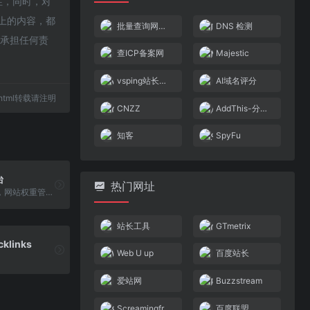
性，同时，对
页上的内容，都
批量查询网站收录
DNS 检测
不承担任何责
查ICP备案网
Majestic
vsping站长工具
AI域名评分
21.html转载请注明
CNZZ
AddThis-分享代码
知客
SpyFu
台
热门网址
搜外友链平台，网站权重管理专家，专注友情链接交换、友情链接交易、友情链接查询和友情链接监控。
站长工具
GTmetrix
cklinks
Web U up
百度站长
爱站网
Buzzstream
Screamingfrog
百度联盟