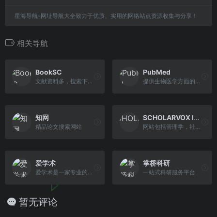
星海导航-网址导航大全致力于优质、实用的网络站点资源收集与分享！
相关导航
BookSC
PubMed
文献资料多，搜索下载方便
提供生物医学方面的论文搜寻以及摘要，并且免费搜寻的数据库
知网
SCHOLARVOX International
精品论文搜索网站
网站包括管理学，社会学，工程学，信息学等学科的电子书，有英文有法文，可在线阅读
爱学术
掌桥科研
爱学术是一家专业的学术文献分享平台，覆盖各个行业期刊论文，学位论文，会议论文，标准，专利等各类学术资源，是国内最大的学术文献交流中心和论文资源免费下载网站。
一站式科研服务平台
暂无评论