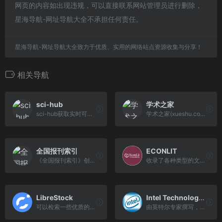
网页的内容如出现违规，可以直接联系网站管理员进行删除，
星海导航-网址导航大全不承担任何责任。
星海导航-网址导航大全致力于优质、实用的网络站点资源收集与分享！
相关导航
sci-hub
学术之家
sci-hub获取实时可用地址，全能文献资源下载工具是一个有俄罗斯牛人开发的可以下载任意文献杂志的工具，只要输入你想要下载的文献题目、DOI等信息就可以获取到该文献的真实地址并在线浏览，当然更重要的是可以下载。
学术之家(xueshu.com)从事学术在线咨询、学术杂志订阅等学术在线咨询服务，是中国规模较大、服务人员较多的在线咨询网站，学术杂志、订阅不成功退款。
全国报刊索引
ECONLIT
《全国报刊索引》创立于1955年，是上海图书馆（上海科学技术情报研究所）主管主办，收录数据最早可回溯至1833年，采用中国图书馆分类法进行分类揭示，收录文献总量5000余万篇，年更新数据逾500万条，汇集报刊数量逾50000种，全面涵盖社会科学、自然科学等各个领域。
收录了各种类型的文学、经济学方面的文章，主要为英文资料
LibreStock
Intel Technology Journal
可以检索一些优质的高清图片。
由英特尔专家撰写，是一份研究与技术的参考杂志