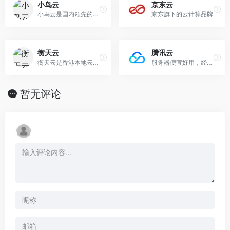
小鸟云
京东云
小鸟云是国内领先的企业级云计算服务提供商。专注公有云技术研发，主要面向广大开发者、政企用户、金融机构等，提供基于智能云服务器的全方位云计算解决方案，为 用户提供可信赖的企业级公有云服务。
京东旗下的云计算品牌
衡天云
腾讯云
衡天云是香港本地云计算服务商，依托香港、美国 TierⅢ+ 机房与 100%全冗余高速网络，提供高性能的国外服务器、香港服务器、高防服务器租用和托管服务产品。
服务器便宜好用，经常有促销活动
暂无评论