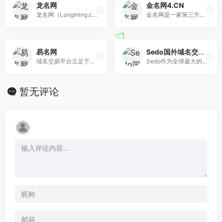
龙名网
金名网4.CN
龙名网（Longming.com）,专业的数字化服务平台!平台涵盖域名批量注册、域名过期抢注、域名查询、域名预定、域名竞拍、域名交易、商标申请、商标查询、商标买卖、 数字认证、数字服务等。龙名致力于为用户提供卓越的数字化服务!
金名网是一家第三方域名交易平台,致力于为用户提供域名拍卖,域名交易,域名出售,域名中介,域名代购,自定义出售页,域名停放,域名经纪等域名增值服务
易名网
Sedo国外域名交易平台
域名交易平台立足于打造一个以域名交易为核心，域名拍卖、域名竞价、域名经纪中介交易为主要交易方式的域名买卖平台，并提供域名抢注、域名展示页等辅助工具及应 用，并成功为CCTV、苏宁、微软、百度Baidu、新浪SINA、QIHU 360、腾讯QQ等多家企业买回域名。
Sedo作为全球最大的域名交易平台，在这里您总是可以找到最理想的域名，或者通过停放域名赚取额外的停放收入！
暂无评论