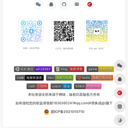
QQ群：682921902
公众号：微信搜海拥
本站 app（安卓）
本站资源全部来源于网络，版权归原版权方所有
如有侵犯您的权益请致邮1836360247#qq.com(#替换成@)撤下
皖ICP备2021010710