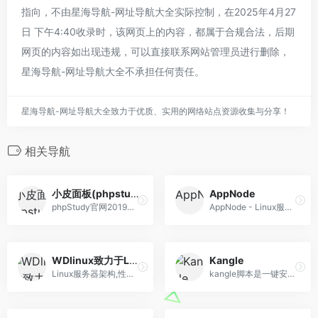
指向，不由星海导航-网址导航大全实际控制，在2025年4月27
日 下午4:40收录时，该网页上的内容，都属于合规合法，后期
网页的内容如出现违规，可以直接联系网站管理员进行删除，
星海导航-网址导航大全不承担任何责任。
星海导航-网址导航大全致力于优质、实用的网络站点资源收集与分享！
相关导航
小皮面板(phpstudy)
AppNode
phpStudy官网2019正式推出phpStudy V8.0版本PHP集成环境，支持Windows与Linux系统，支持WEB面板操作管理，一键网站开发环境搭建配置，另经典版本phpStudy2016/2018/JspStudy环境套件同步更新中，欢迎网站开发者或运维下载使用！
AppNode - Linux服务器集群管理面板
WDlinux致力于Linux服务器应用
Kangle
Linux服务器架构,性能优化.免费CDN加速系统,CDN软件,免费智能DNS解析系统,DNS软件,负载均衡,集群分流 wdlinux,wdcp,wdcdn,wddns,cdn,免费CDN系统，多节点CDN,CDN部署，负载均衡LVS，智能DNS，集群分流
kangle脚本是一键安装Kangle+Easypanel+Mysql的集合脚本。脚本本身集成：PHP5.3-7.3、MYSQL5.6。使用方便，功能强大，免费提供kangle 虚拟主机管理销售系统。